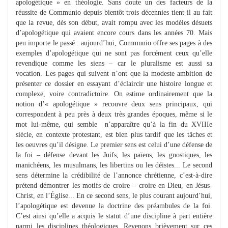
apologétique » en théologie. Sans doute un des facteurs de la
réussite de Communio depuis bientôt trois décennies tient-il au fait
que la revue, dès son début, avait rompu avec les modèles désuets
d’apologétique qui avaient encore cours dans les années 70. Mais
peu importe le passé : aujourd’hui, Communio offre ses pages à des
exemples d’apologétique qui ne sont pas forcément ceux qu’elle
revendique comme les siens – car le pluralisme est aussi sa
vocation. Les pages qui suivent n’ont que la modeste ambition de
présenter ce dossier en essayant d’éclaircir une histoire longue et
complexe, voire contradictoire. On estime ordinairement que la
notion d’« apologétique » recouvre deux sens principaux, qui
correspondent à peu près à deux très grandes époques, même si le
mot lui-même, qui semble n’apparaître qu’à la fin du XVIIIe
siècle, en contexte protestant, est bien plus tardif que les tâches et
les oeuvres qu’il désigne. Le premier sens est celui d’une défense de
la foi – défense devant les Juifs, les païens, les gnostiques, les
manichéens, les musulmans, les libertins ou les déistes... Le second
sens détermine la crédibilité de l’annonce chrétienne, c’est-à-dire
prétend démontrer les motifs de croire – croire en Dieu, en Jésus-
Christ, en l’Église... En ce second sens, le plus courant aujourd’hui,
l’apologétique est devenue la doctrine des préambules de la foi.
C’est ainsi qu’elle a acquis le statut d’une discipline à part entière
parmi les disciplines théologiques. Revenons brièvement sur ces