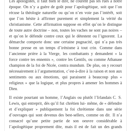
Les apologistes, il faut bien le dire, ne courent pas les rues à notre
époque. On n’y a guère de goût pour l’apologétique, soit que l’on
récuse la théologie naturelle ou qu’on n’en voie pas l’intérêt, soit
que l’on hésite à affirmer purement et simplement la vérité du
christianisme. Cette affirmation suppose en effet qu’on le distingue
de toute autre doctrine – non, toutes les vaches ne sont pas noires –
et qu’on le défende contre ceux qui le détestent ou l’ignorent. La
démarche comporte donc une certaine pugnacité, qui n’a pas très
bonne presse en un temps d’irénisme à tout crin. Comme dans
l’ancienne prière à la Vierge, les combattants y demandent « la
force contre tes ennemis », contre les Gentils, ou comme Athanase
champion de la foi de Nicée, contra mundum. De plus, on y recourt
nécessairement à l’argumentation, c’est-à-dire à la raison et non aux
sentiments ou aux émotions, qui paraissent à beaucoup plus «
religieux » que la logique, et plus propres à amener les hommes à
Dieu.
Il existe pourtant un homme, l’Anglais ou plutôt l’Irlandais C. S.
Lewis, qui entreprit, dès qu’il fut chrétien lui- même, de « défendre
et d’expliquer » publiquement la foi chrétienne dans une série
d’ouvrages qui sont devenus des best-sellers, comme on dit. Il n’a
consacré qu’une petite partie de son oeuvre considérable à
l’apologétique proprement dite, mais il est de fait un des grands