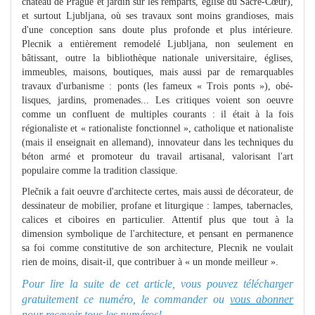
château de Prague et jardin sur les remparts, église du Sacré-Cœur),
et surtout Ljubljana, où ses travaux sont moins grandioses, mais
d'une conception sans doute plus pro­fonde et plus intérieure.
Plecnik a entièrement remodelé Ljubljana, non seulement en
bâtissant, outre la biblio­thèque nationale universitaire, églises,
immeubles, mai­sons, boutiques, mais aussi par de remarquables
travaux d'urbanisme : ponts (les fameux « Trois ponts »), obé­
lisques, jardins, promenades... Les critiques voient son oeuvre
comme un confluent de multiples courants : il était à la fois
régionaliste et « rationaliste fonctionnel », catho­lique et nationaliste
(mais il enseignait en allemand), inno­vateur dans les techniques du
béton armé et promoteur du travail artisanal, valorisant l'art
populaire comme la tradi­tion classique.
Plečnik a fait oeuvre d'architecte certes, mais aussi de décorateur, de
dessinateur de mobilier, profane et litur­gique : lampes, tabernacles,
calices et ciboires en particulier. Attentif plus que tout à la
dimension symbo­lique de l'architecture, et pensant en permanence
sa foi comme constitutive de son architecture, Plecnik ne vou­lait
rien de moins, disait-il, que contribuer à « un monde meilleur ».
Pour lire la suite de cet article, vous pouvez télécharger
gratuitement ce numéro, le commander ou
vous abonner
pour recevoir tous les numéros!