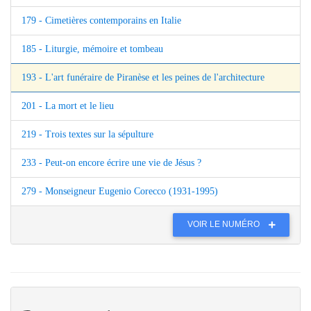
179 - Cimetières contemporains en Italie
185 - Liturgie, mémoire et tombeau
193 - L'art funéraire de Piranèse et les peines de l'architecture
201 - La mort et le lieu
219 - Trois textes sur la sépulture
233 - Peut-on encore écrire une vie de Jésus ?
279 - Monseigneur Eugenio Corecco (1931-1995)
VOIR LE NUMÉRO