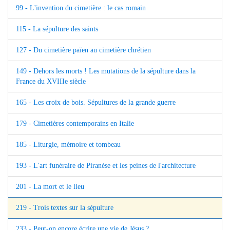
99 - L'invention du cimetière : le cas romain
115 - La sépulture des saints
127 - Du cimetière païen au cimetière chrétien
149 - Dehors les morts ! Les mutations de la sépulture dans la
France du XVIIIe siècle
165 - Les croix de bois. Sépultures de la grande guerre
179 - Cimetières contemporains en Italie
185 - Liturgie, mémoire et tombeau
193 - L'art funéraire de Piranèse et les peines de l'architecture
201 - La mort et le lieu
219 - Trois textes sur la sépulture
233 - Peut-on encore écrire une vie de Jésus ?