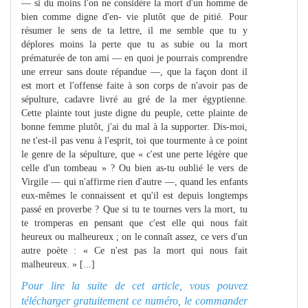
— si du moins l'on ne considère la mort d'un homme de
bien comme digne d'en- vie plutôt que de pitié. Pour
résumer le sens de ta lettre, il me semble que tu y
déplores moins la perte que tu as subie ou la mort
prématurée de ton ami — en quoi je pourrais comprendre
une erreur sans doute répandue —, que la façon dont il
est mort et l'offense faite à son corps de n'avoir pas de
sépulture, cadavre livré au gré de la mer égyptienne.
Cette plainte tout juste digne du peuple, cette plainte de
bonne femme plutôt, j'ai du mal à la supporter. Dis-moi,
ne t'est-il pas venu à l'esprit, toi que tourmente à ce point
le genre de la sépulture, que « c'est une perte légère que
celle d'un tombeau » ? Ou bien as-tu oublié le vers de
Virgile — qui n'affirme rien d'autre —, quand les enfants
eux-mêmes le connaissent et qu'il est depuis longtemps
passé en proverbe ? Que si tu te tournes vers la mort, tu
te tromperas en pensant que c'est elle qui nous fait
heureux ou malheureux ; on le connaît assez, ce vers d'un
autre poète : « Ce n'est pas la mort qui nous fait
malheureux. » [...]
Pour lire la suite de cet article, vous pouvez
télécharger gratuitement ce numéro, le commander