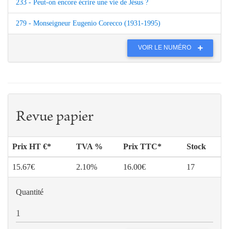
233 - Peut-on encore écrire une vie de Jésus ?
279 - Monseigneur Eugenio Corecco (1931-1995)
VOIR LE NUMÉRO
Revue papier
Prix HT €*
TVA %
Prix TTC*
Stock
15.67€
2.10%
16.00€
17
Quantité