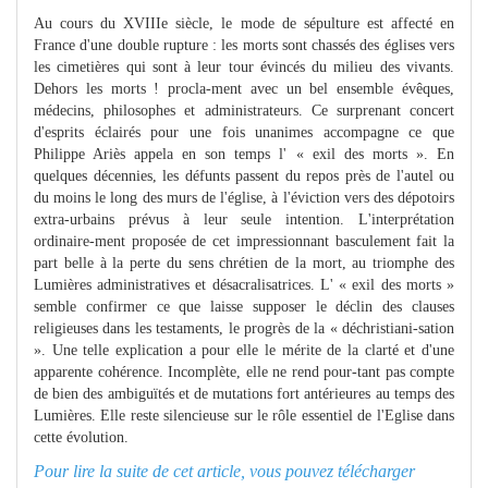
Au cours du XVIIIe siècle, le mode de sépulture est affecté en
France d'une double rupture : les morts sont chassés des églises vers
les cimetières qui sont à leur tour évincés du milieu des vivants.
Dehors les morts ! procla-ment avec un bel ensemble évêques,
médecins, philosophes et administrateurs. Ce surprenant concert
d'esprits éclairés pour une fois unanimes accompagne ce que
Philippe Ariès appela en son temps l' « exil des morts ». En
quelques décennies, les défunts passent du repos près de l'autel ou
du moins le long des murs de l'église, à l'éviction vers des dépotoirs
extra-urbains prévus à leur seule intention. L'interprétation
ordinaire-ment proposée de cet impressionnant basculement fait la
part belle à la perte du sens chrétien de la mort, au triomphe des
Lumières administratives et désacralisatrices. L' « exil des morts »
semble confirmer ce que laisse supposer le déclin des clauses
religieuses dans les testaments, le progrès de la « déchristiani-sation
». Une telle explication a pour elle le mérite de la clarté et d'une
apparente cohérence. Incomplète, elle ne rend pour-tant pas compte
de bien des ambiguïtés et de mutations fort antérieures au temps des
Lumières. Elle reste silencieuse sur le rôle essentiel de l'Eglise dans
cette évolution.
Pour lire la suite de cet article, vous pouvez télécharger