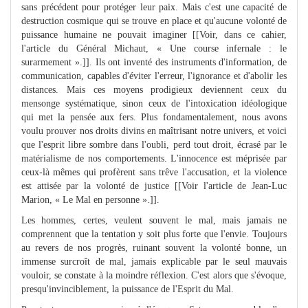
sans précédent pour protéger leur paix. Mais c'est une capacité de
destruction cosmique qui se trouve en place et qu'aucune volonté de
puissance humaine ne pouvait imaginer [[Voir, dans ce cahier,
l'article du Général Michaut, « Une course infernale : le
surarmement ».]]. Ils ont inventé des instruments d'information, de
communication, capables d'éviter l'erreur, l'ignorance et d'abolir les
distances. Mais ces moyens prodigieux deviennent ceux du
mensonge systématique, sinon ceux de l'intoxication idéologique
qui met la pensée aux fers. Plus fondamentalement, nous avons
voulu prouver nos droits divins en maîtrisant notre univers, et voici
que l'esprit libre sombre dans l'oubli, perd tout droit, écrasé par le
matérialisme de nos comportements. L'innocence est méprisée par
ceux-là mêmes qui profèrent sans trêve l'accusation, et la violence
est attisée par la volonté de justice [[Voir l'article de Jean-Luc
Marion, « Le Mal en personne ».]].
Les hommes, certes, veulent souvent le mal, mais jamais ne
comprennent que la tentation y soit plus forte que l'envie. Toujours
au revers de nos progrès, ruinant souvent la volonté bonne, un
immense surcroît de mal, jamais explicable par le seul mauvais
vouloir, se constate à la moindre réflexion. C'est alors que s'évoque,
presqu'invinciblement, la puissance de l'Esprit du Mal.