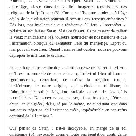
Pourtant, nous avons peine à l'évoquer. Satan nous semble d'un
autre âge, classé dans les vieilles imageries terrorisantes des
religions de la (p.2) peur (3). Comment l’homme moderne, à l’âge
adulte de la civilisation,pourrait-il recourir aux terreurs enfantines ?
Dès lors, nos intellectuels ous répètent qu’il faut « interpréter »,
réduire et séculariser Satan. Mais ce faisant, ils ne cessent de rallier
le vieux manichéisme (4), toujours nourricier de nos passions et que
l’affirmation biblique du Tentateur, Père du mensonge, Esprit du
mal pouvait exorciser. Quand Satan se fait oublier, nous ne pouvons
expliquer le mal sans le diviniser.
Depuis longtemps les théologiens ont ici cessé de penser. Il est vrai
qu’il est incommode de concevoir ce qui n’est ni Dieu ni homme.
Ignorons-nous, cependant, ce qu’est la négation tendue,
luciférienne, de notre origine, qui prélude au nihilisme, à
l’abolition de soi ? Négation radicale auprès de nos défis
prométhéens. Ne pouvons-nous penser, sinon imaginer, l’être en
chute, en dis-grâce, défiguré par là-même, ne subsistant que dans
son active négation de l’existence créée, impénétrable en son refus
continué de la Lumière ?
Que penser de Satan ? Est-il incroyable, en marge de la foi
chrétienne (5), révocable comme toute représentation contingente