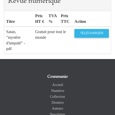
Revue numérique
Prix
TVA
Prix
Titre
HT €
%
TTC
Action
Satan,
Gratuit pour tout le
TÉLÉCHARGER
"mystère
monde
d'iniquité" -
pdf
Communio
Accueil
Numéros
Collection
Dossiers
Auteurs
Newsletter