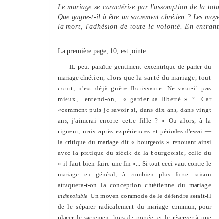
Le mariage se caractérise par l'assomption de la tot
Que gagne-t-il à être un sacrement chrétien ? Les mo
la
mort, l'adhésion de toute la volonté. En entran
La première page, 10, est jointe.
IL peut paraître gentiment excentrique de parler du
mariage chré
tien, alors que la santé du mariage, tout
court, n'est déjà guère
florissante. Ne vaut-il pas
mieux, entend-on, « garder sa liberté » ?
Car
«comment puis-je savoir si, dans dix ans, dans vingt
ans, j'aimerai
encore cette fille ? » Ou alors, à la
rigueur, mais après expériences et
périodes d'essai —
la critique du mariage dit « bourgeois » renouant ainsi
avec la pratique du siècle de la bourgeoisie, celle du
« il faut bien faire
une fin »... Si tout ceci vaut contre le
mariage en général, à combien plus
forte raison
attaquera-t-on la conception chrétienne du mariage
Un moyen commode de le défendre serait-il
indisso­
luble.
de le séparer radicale­
ment du mariage commun, pour
placer le sacrement hors de portée, et le réserver à une