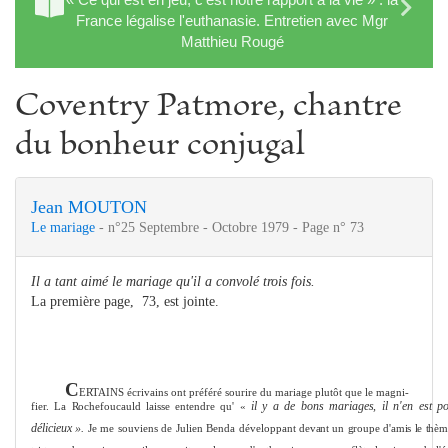
France légalise l'euthanasie. Entretien avec Mgr
Matthieu Rougé
Coventry Patmore, chantre
du bonheur conjugal
Jean MOUTON
Le mariage
- n°25 Septembre - Octobre 1979 - Page n° 73
Il a tant aimé le mariage qu'il a convolé trois fois.
La première page, 73, est jointe.
C
ERTAINS écrivains ont préféré sourire du mariage plutôt que le magni‑
il y a de bons mariages, il
n'en est p
fier.
La Rochefoucauld
laisse entendre qu' «
délicieux ».
Je me souviens de Julien Benda développant
devant un groupe d'amis le thèm