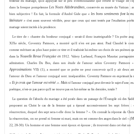
tristesse du mariage, qu:il appuyait sur
le peu d'enthousiasme que reflète le visage de l'
Les Noces Aldobrandines,
dans la fresque pom­
péienne
conservée au musée du Vatican : as
« les bons sentiments
font la m
bien subjective ! En fait, la formule d'André Gide que
littérature »
s'est assez souvent vérifiée, pour que ceux qui sont tentés par l'exaltation poét
mariage soient incités à la prudence.
Le titre de « chantre du bonheur conjugal » serait-il donc inatteignable ? Un
poète ang
XIXe siècle, Coventry Patmore, a montré qu'il n'en est pas
ainsi. Paul Claudel le cons
comme méritant au plus haut point ce titre et
il traduisit lui-même un choix de ses poèmes qu
Nouvelle Revue
Française en
dans
la
1912. Valery Larbaud, François Mauriac partageaien
admi­
ration. Charles Du Bos, dans son étude de l'amour selon Coventry Patmore 
Approximations
VII) (1), a montré que ce poète ne peut concevoir qu'il y
ait deux am
l'amour de Dieu et l'amour conjugal sont. inséparables.
Coventry Patmore en exprimait la r
« Et je crois que l'amour est vérité .». Mais si
l'amour conjugal peut devenir le sujet d'une; ex
poétique, n'est-ce pas parce qu'il ne trouve pas en lui-même sa fin dernière, totale ?
La question de l'absolu du mariage a été posée dans un passage de l'Évangile
où des Sad
proposent au Christ le cas de la femme qui a épousé successi­
vement les sept frères :
résurrection, duquel des sept sera-t-elle donc la
femme ? ». On connaît la réponse du Chris
(M
la résurrection, on ne prend ni
femme ni mari, mais on est comme des anges dans le ciel »
22, 28-30).
Un homme et une femme sont époux et épouse ; ils trouvent dans cet état un