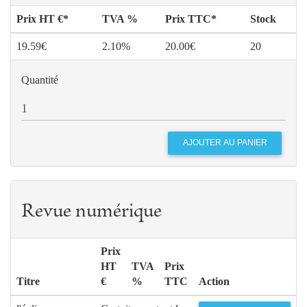
Prix HT €*
TVA %
Prix TTC*
Stock
19.59€
2.10%
20.00€
20
Quantité
Revue numérique
Prix
HT
TVA
Prix
Titre
€
%
TTC
Action