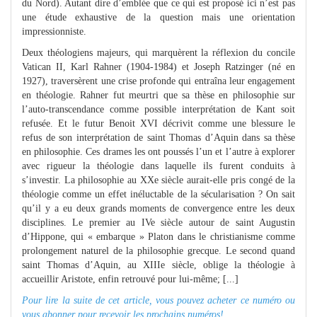
du Nord). Autant dire d’emblée que ce qui est proposé ici n’est pas
une étude exhaustive de la question mais une orientation
impressionniste.
Deux théologiens majeurs, qui marquèrent la réflexion du concile
Vatican II, Karl Rahner (1904-1984) et Joseph Ratzinger (né en
1927), traversèrent une crise profonde qui entraîna leur engagement
en théologie. Rahner fut meurtri que sa thèse en philosophie sur
l’auto-transcendance comme possible interprétation de Kant soit
refusée. Et le futur Benoit XVI décrivit comme une blessure le
refus de son interprétation de saint Thomas d’Aquin dans sa thèse
en philosophie. Ces drames les ont poussés l’un et l’autre à explorer
avec rigueur la théologie dans laquelle ils furent conduits à
s’investir. La philosophie au XXe siècle aurait-elle pris congé de la
théologie comme un effet inéluctable de la sécularisation ? On sait
qu’il y a eu deux grands moments de convergence entre les deux
disciplines. Le premier au IVe siècle autour de saint Augustin
d’Hippone, qui « embarque » Platon dans le christianisme comme
prolongement naturel de la philosophie grecque. Le second quand
saint Thomas d’Aquin, au XIIIe siècle, oblige la théologie à
accueillir Aristote, enfin retrouvé pour lui-même; [...]
Pour lire la suite de cet article, vous pouvez acheter ce numéro ou
vous abonner pour recevoir les prochains numéros!