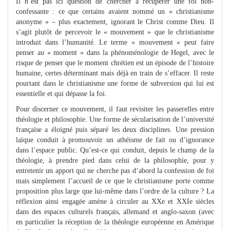
Il n’est pas ici question de chercher à récupérer une foi non-
confessante : ce que certains avaient nommé un « christianisme
anonyme » – plus exactement, ignorant le Christ comme Dieu. Il
s’agit plutôt de percevoir le « mouvement » que le christianisme
introduit dans l’humanité. Le terme « mouvement » peut faire
penser au « moment » dans la phénoménologie de Hegel, avec le
risque de penser que le moment chrétien est un épisode de l’histoire
humaine, certes déterminant mais déjà en train de s’effacer. Il reste
pourtant dans le christianisme une forme de subversion qui lui est
essentielle et qui dépasse la foi.
Pour discerner ce mouvement, il faut revisiter les passerelles entre
théologie et philosophie. Une forme de sécularisation de l’université
française a éloigné puis séparé les deux disciplines. Une pression
laïque conduit à promouvoir un athéisme de fait ou d’ignorance
dans l’espace public. Qu’est-ce qui conduit, depuis le champ de la
théologie, à prendre pied dans celui de la philosophie, pour y
entretenir un apport qui ne cherche pas d’abord la confession de foi
mais simplement l’accueil de ce que le christianisme porte comme
proposition plus large que lui-même dans l’ordre de la culture ? La
réflexion ainsi engagée amène à circuler au XXe et XXIe siècles
dans des espaces culturels français, allemand et anglo-saxon (avec
en particulier la réception de la théologie européenne en Amérique