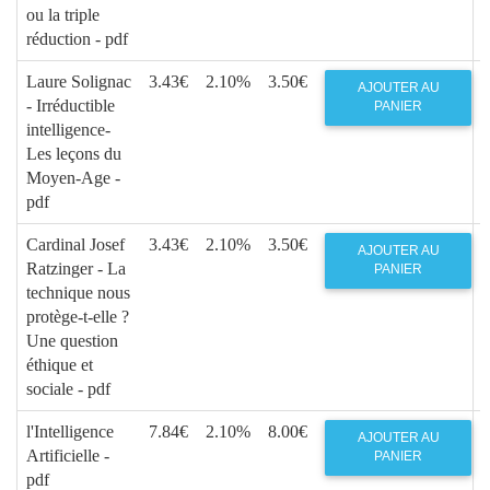
ou la triple
réduction - pdf
Laure Solignac
3.43€
2.10%
3.50€
AJOUTER AU
- Irréductible
PANIER
intelligence-
Les leçons du
Moyen-Age -
pdf
Cardinal Josef
3.43€
2.10%
3.50€
AJOUTER AU
Ratzinger - La
PANIER
technique nous
protège-t-elle ?
Une question
éthique et
sociale - pdf
l'Intelligence
7.84€
2.10%
8.00€
AJOUTER AU
Artificielle -
PANIER
pdf