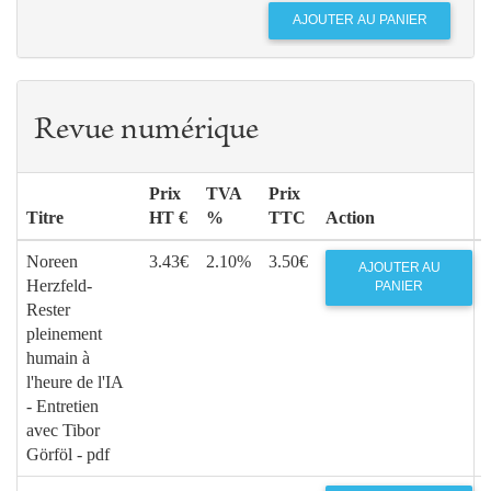
Revue numérique
Prix
TVA
Prix
Titre
HT €
%
TTC
Action
Noreen
3.43€
2.10%
3.50€
AJOUTER AU
Herzfeld-
PANIER
Rester
pleinement
humain à
l'heure de l'IA
- Entretien
avec Tibor
Görföl - pdf