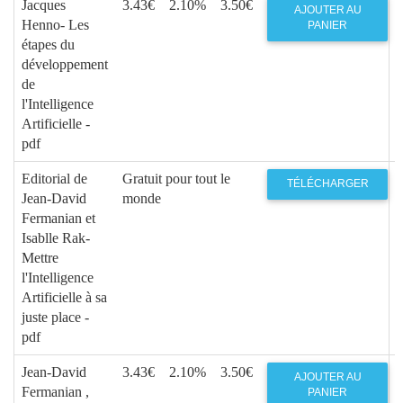
Jacques
3.43€
2.10%
3.50€
AJOUTER AU
Henno- Les
PANIER
étapes du
développement
de
l'Intelligence
Artificielle -
pdf
Editorial de
Gratuit pour tout le
TÉLÉCHARGER
Jean-David
monde
Fermanian et
Isablle Rak-
Mettre
l'Intelligence
Artificielle à sa
juste place -
pdf
Jean-David
3.43€
2.10%
3.50€
AJOUTER AU
Fermanian ,
PANIER