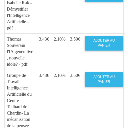
Isabelle Rak -
Démystifier
l'Intelligence
Artificielle -
pdf
Thomas
3.43€
2.10%
3.50€
AJOUTER AU
Souverain -
PANIER
l'IA générative
, nouvelle
idole? - pdf
Groupe de
3.43€
2.10%
3.50€
AJOUTER AU
Travail
PANIER
Intelligence
Artificielle du
Centre
Teilhard de
Chardin- La
mécanisation
de la pensée