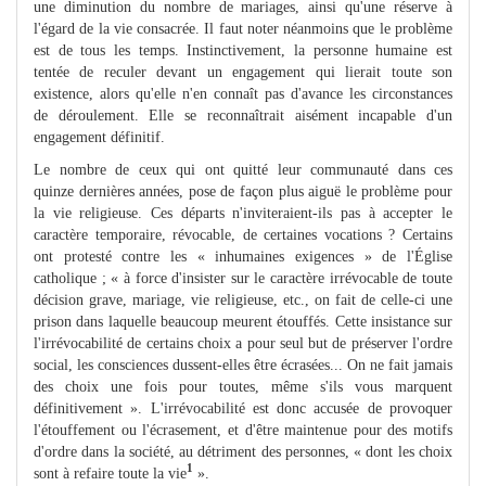
une diminution du nombre de mariages, ainsi qu'une réserve à
l'égard de la vie consacrée. Il faut noter néanmoins que le problème
est de tous les temps. Instinctivement, la personne humaine est
tentée de reculer devant un engagement qui lierait toute son
existence, alors qu'elle n'en connaît pas d'avance les circonstances
de déroulement. Elle se reconnaîtrait aisément incapable d'un
engagement définitif.
Le nombre de ceux qui ont quitté leur communauté dans ces
quinze dernières années, pose de façon plus aiguë le problème pour
la vie religieuse. Ces départs n'inviteraient-ils pas à accepter le
caractère temporaire, révocable, de certaines vocations ? Certains
ont protesté contre les « inhumaines exigences » de l'Église
catholique ; « à force d'insister sur le caractère irrévocable de toute
décision grave, mariage, vie religieuse, etc., on fait de celle-ci une
prison dans laquelle beaucoup meurent étouffés. Cette insistance sur
l'irrévocabilité de certains choix a pour seul but de préserver l'ordre
social, les consciences dussent-elles être écrasées... On ne fait jamais
des choix une fois pour toutes, même s'ils vous marquent
définitivement ». L'irrévocabilité est donc accusée de provoquer
l'étouffement ou l'écrasement, et d'être maintenue pour des motifs
d'ordre dans la société, au détriment des personnes, « dont les choix
1
sont à refaire toute la vie
».