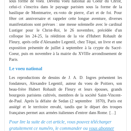
sous forme de voeu. Devenu voeu national au Coeur du Christ,
celui-ci s'inscrira dans le paysage parisien sous la forme de la
basilique de Montmartre, ex-voto de pierre, d'art et de foi. Pour
fêter cet anniversaire et rappeler cette longue aventure, diverses
manifestations sont prévues : une messe solennelle avec le cardinal
Lustiger pour le Christ-Roi, le 26 novembre, précédée d'un
colloque les 24-25, la réédition de la vie d'Hubert Rohault de
Fleury, après celle d'Alexandre Legentil, chez Téqui, un livre et une
exposition présentée de juillet à septembre à la crypte du Sacré-
Coeur, puis en novembre à la mairie du XVIIIe arrondissement de
Paris.
Le voeu national
Les reproductions de dessins de J. A. D. Ingres présentent les
fondateurs, Alexandre Legentil, auteur du voeu de Poitiers, son
beau-frère Hubert Rohault de Fleury et leurs épouses, grands
bourgeois parisiens cultivés, membres de la société Saint-Vincent-
de-Paul. Après la défaite de Sedan (2 septembre 1870), Paris est
assiégé et le territoire envahi, tandis que le départ des troupes
françaises permet aux armées italiennes d'entrer dans Rome. [...]
Pour lire la suite de cet article, vous pouvez télécharger
gratuitement ce numéro, le commander ou
vous abonner