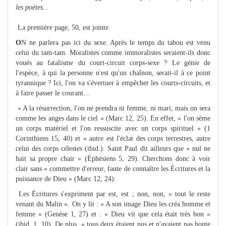
les poètes...
La première page, 50, est jointe.
O
N ne parlera pas ici du sexe. Après le temps du tabou est venu
celui du tam-tam. Moralistes comme immoralistes seraient-ils donc
voués au fatalisme du court-circuit corps-sexe ? Le génie de
l'espèce, à qui la personne n'est qu'un chaînon, serait-il à ce point
tyrannique ? Ici, l'on va s'évertuer à empêcher les courts-circuits, et
à faire passer le courant...
« A la résurrection, l'on ne prendra ni femme, ni mari, mais on sera
comme les anges dans le ciel » (Marc 12, 25). En effet, « l'on sème
un corps matériel et l'on ressuscite avec un corps spirituel » (1
Corinthiens 15, 40) et « autre est l'éclat des corps terrestres, autre
celui des corps célestes (ibid.). Saint Paul dit ailleurs que « nul ne
hait sa propre chair » (Éphésiens 5, 29). Cherchons donc à voir
clair sans « commettre d'erreur, faute de connaître les Écritures et la
puissance de Dieu » (Marc 12, 24).
Les Écritures s'expriment par est, est ; non, non, « tout le reste
venant du Malin ». On y lit : « A son image Dieu les créa homme et
femme » (Genèse 1, 27) et : « Dieu vit que cela était très bon »
(ibid. 1, 10). De plus, « tous deux étaient nus et n'avaient pas honte