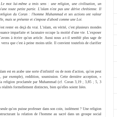
. Le mot lui-même a trois sens : une religion, une civilisation, un
ne toute petite partie. L'islam n'est pas une dérive chrétienne. Il
la religion du Coran : l'homme Muhammad et ses actions ont valeur
elle, mais se présente et s'impose d'abord comme une Loi.
t rester en deçà du vrai. L'islam, en vérité, c'est plusieurs mondes
ssance imparfaite et lacunaire occupe la moitié d'une vie. L'exposer
avons à écrire qu'un article. Aussi nous a-t-il semblé plus sage de
 verra que c'est à peine moins utile. Il convient toutefois de clarifier
lam est en arabe une sorte d'infinitif ou de nom d'action, qu'on peut
i, par exemple), reddition, soumission. Cette dernière acception, «
 la religion proclamée par Muhammad (cf. Coran 3,19 ; 3,85 ; 5, 3
 réalités formellement distinctes, bien qu'elles soient liées.
a seule qu'on puisse professer dans son coin, isolément ? Une religion
structurant la relation de l'homme au sacré dans un groupe social