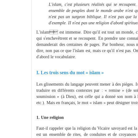
L'islam, c'est plusieurs réalités qui se recoupent
ensemble de peuples dont le monde arabe n'est qu'u
n'est pas un surgeon biblique. Il n'est pas que 
d'exemple. II n'est pas une religion d'abord spiritu
L'islam est immense. Dire qu'il est tout un monde, c'es
qui s'enchevêtrent et se recoupent. En prendre une connai
demanderait des centaines de pages. Par bonheur, nous n'
dire, non pas ce que l'islam est, mais ce qu'il n'est pas. On
d'abord le vocabulaire.
I. Les trois sens du mot « islam »
Les glissements du langage peuvent mener à des pièges. Is
traduire en différents contextes par : « remise » (de so
soumission » (à Dieu), est celle qui a donné son nom à
etc.). Mais en français, le mot « islam » peut désigner trois
1. Une religion
Faut-il rappeler que la religion du Vicaire savoyard est l
est un ensemble de rites, de conduites et de croyances 