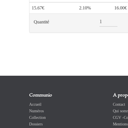
15.67€
2.10%
16.00€
Quantité
Communio
A prop
Accueil
Contact
Numéros
Qui somm
Collection
CGV -Con
Dossiers
Mentions 