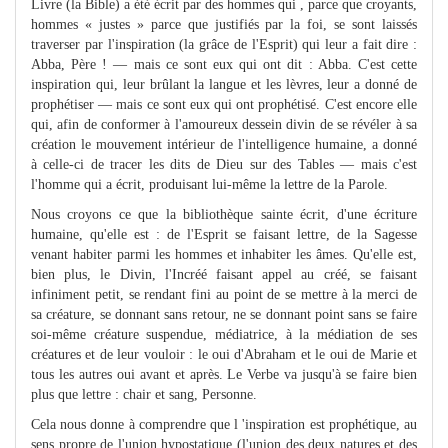
Livre (la Bible) a été écrit par des hommes qui , parce que croyants,
hommes « justes » parce que justifiés par la foi, se sont laissés
traverser par l'inspiration (la grâce de l'Esprit) qui leur a fait dire :
Abba, Père ! — mais ce sont eux qui ont dit : Abba. C'est cette
inspiration qui, leur brûlant la langue et les lèvres, leur a donné de
prophétiser — mais ce sont eux qui ont prophétisé. C'est encore elle
qui, afin de conformer à l'amoureux dessein divin de se révéler à sa
création le mouvement intérieur de l'intelligence humaine, a donné
à celle-ci de tracer les dits de Dieu sur des Tables — mais c'est
l'homme qui a écrit, produisant lui-même la lettre de la Parole.
Nous croyons ce que la bibliothèque sainte écrit, d'une écriture
humaine, qu'elle est : de l'Esprit se faisant lettre, de la Sagesse
venant habiter parmi les hommes et inhabiter les âmes. Qu'elle est,
bien plus, le Divin, l'Incréé faisant appel au créé, se faisant
infiniment petit, se rendant fini au point de se mettre à la merci de
sa créature, se donnant sans retour, ne se donnant point sans se faire
soi-même créature suspendue, médiatrice, à la médiation de ses
créatures et de leur vouloir : le oui d'Abraham et le oui de Marie et
tous les autres oui avant et après. Le Verbe va jusqu'à se faire bien
plus que lettre : chair et sang, Personne.
Cela nous donne à comprendre que l 'inspiration est prophétique, au
sens propre de l'union hypostatique (l'union des deux natures et des