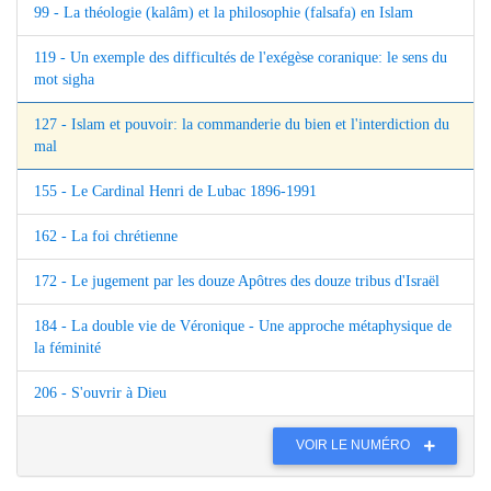
99 - La théologie (kalâm) et la philosophie (falsafa) en Islam
119 - Un exemple des difficultés de l'exégèse coranique: le sens du
mot sigha
127 - Islam et pouvoir: la commanderie du bien et l'interdiction du
mal
155 - Le Cardinal Henri de Lubac 1896-1991
162 - La foi chrétienne
172 - Le jugement par les douze Apôtres des douze tribus d'Israël
184 - La double vie de Véronique - Une approche métaphysique de
la féminité
206 - S'ouvrir à Dieu
VOIR LE NUMÉRO