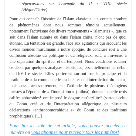
répercussions sur l'exemple du II / VIIIe siècle
(Hégire/Christ).
Pour qui connaît l'histoire de l'Islam classique, un certain nombre
de phénomènes dont nous sommes témoins actuellement,
notamment l'activisme des divers mouvements « islamistes », que ce
soit dans l'islam sunnite ou dans l'islam chiite, n'ont pas de quoi
étonner. La tentation est grande, face aux agitations qui secouent les
divers mondes musulmans à notre époque, de conclure soit à une
confusion absolue du politique et du religieux, soit, à l'inverse, à
une séparation du spirituel et du temporel. Nous voudrions éclairer
ce débat par quelques analyses historiques, essentiellement au début
du II/VIIIe siècle. Elles porteront surtout sur le principe et la
pratique de « la commanderie du bien et de l'interdiction du mal »,
mais aussi, accessoirement, sur l'attitude de plusieurs théologiens
juristes à l'époque de « l'inquisition » (mihna), durant laquelle trois
califes abbassides* ont imposé le dogme mu`tazilite* (surtout celui
du Coran créé et de l'interprétation allégorique de plusieurs
déclarations «anthropomorphique s» du Coran et des traditions
prophétiques). [...]
Pour lire la suite de cet article, vous pouvez acheter ce
numéro ou
vous abonner pour recevoir tous les numéros!