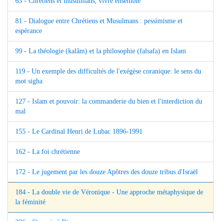
63 - Chrétiens et musulmans, vivre ensemble
81 - Dialogue entre Chrétiens et Musulmans : pessimisme et
espérance
99 - La théologie (kalâm) et la philosophie (falsafa) en Islam
119 - Un exemple des difficultés de l'exégèse coranique: le sens du
mot sigha
127 - Islam et pouvoir: la commanderie du bien et l'interdiction du
mal
155 - Le Cardinal Henri de Lubac 1896-1991
162 - La foi chrétienne
172 - Le jugement par les douze Apôtres des douze tribus d'Israël
184 - La double vie de Véronique - Une approche métaphysique de
la féminité