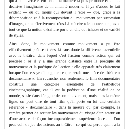
qui a bouleversé et enrichi de la manière la plus profonde et la plus
décisive l'imaginaire de l'humanité moderne. Il ya d'abord le fait
évident — ou du moins qui devrait l 'être — que, grâce à la
décomposition et à la recomposition du mouvement par succession
d'images, on a effectivement réussi à « écrire » le mouvement, avec
tout ce que la notion d'écriture porte en elle de richesse et de variété
de styles.
Ainsi donc, le mouvement comme mouvement a pu être
effectivement poétisé et c'est là sans doute la différence essentielle
avec le théâtre, dans lequel c'est l'action comme action qui est
poétisée : or il y a une grande distance entre la poétique du
mouvement et la poétique de l'action : elle apparaît très clairement
lorsque l'on essaye d'imaginer ce que serait une pièce de théâtre «
documentaire ». En revanche, non seulement le film documentaire
constitue une catégorie essentielle de l'esthétique
cinématographique, car il est la poétisation d'une réalité de ce
monde, saisie dans l'énigme de son mouvement, mais dans la même
ligne, on peut dire de tout film qu'il porte en lui une certaine
référence « documentaire », dans la mesure où, par exemple, la
caméra permet de scruter les mouvements du visage d'un acteur ou
d'une actrice de façon incomparablement supérieure à ce que l'on
peut voir du jeu des acteurs au théâtre : ce qui est perdu quant à la