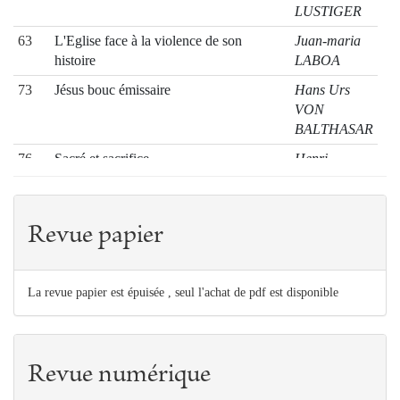
LUSTIGER
63
L'Eglise face à la violence de son
Juan-maria
histoire
LABOA
73
Jésus bouc émissaire
Hans Urs
VON
BALTHASAR
76
Sacré et sacrifice
Henri
CAZELLES
82
Oser enseigner la foi (1)
Jean
LÉONARD
Revue papier
89
Lectures patristiques
Jean-pierre
MAHÉ
La revue papier est épuisée , seul l'achat de pdf est disponible
Revue numérique