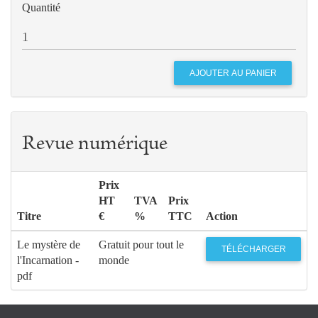
ROCHE
Quantité
(FOCOLARI)
Gilles
MALARTRE
(COMMUNAUTÉ
DE
L’EMMANUEL)
115
Quand des laïcs se regroupent entre
Michel DORTEL-
eux : leur statut canonique dans
CLAUDOT
Revue numérique
l'Eglise
Prix
HT
TVA
Prix
Titre
€
%
TTC
Action
Le mystère de
Gratuit pour tout le
TÉLÉCHARGER
l'Incarnation -
monde
pdf