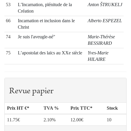
53
L’Incarnation, plénitude de la
Anton ŠTRUKELJ
Création
66
Incarnation et inclusion dans le
Alberto ESPEZEL
Christ
74
Je suis l'aveugle-né"
Marie-Thérèse
BESSIRARD
75
L’apostolat des laïcs au XXe siècle
Yves-Marie
HILAIRE
93
La richesse du présent : originalités,
Étienne
vocations, urgences, choix concrets
MICHELIN
Pierre Marie
DELFIEUX
Revue papier
(FRATERNITÉS
MONASTIQUES
DE
Prix HT €*
TVA %
Prix TTC*
Stock
JÉRUSALEM)
11.75€
2.10%
12.00€
10
Laurent FABRE
Henri-louis