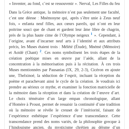
« Inventer, au fond, c’est se ressouvenir ». Nerval, Les Filles du feu
Dans la Grèce antique, la mémoire n’est pas seulement une faculté,
c’est une déesse : Mnémosyne qui, après s’être unie à Zeus neuf
fois, « enfanta neuf filles, aux cœurs pareils, qui n’ont en leur
poitrine souci que de chant et gardent leur âme libre de chagrin,
1
près de la plus haute cime de l’Olympe neigeux
». Cependant, à
l’origine, avant d’incarner neuf arts à l’identité et aux attributs
précis, les Muses étaient trois : Mélété (Étude), Mnémè (Mémoire)
2
et Aoidé (Chant)
. Ces noms symbolisent les trois étapes de la
création poétique mises en œuvre par l’aède, allant de la
concentration à la mémorisation puis à la récitation. À ces trois
Muses mentionnées par Pausanias (IX, 29, 2-3), Cicéron en ajoute
une, Thelxinoé, la séduction de l’esprit, incluant la réception du
poème et parachevant ainsi le cycle de la création. Je voudrais ici
prendre au sérieux ce mythe, et examiner la fonction matricielle de
la mémoire dans la réception et dans la création de l’œuvre d’art.
Le choix téméraire d’un large empan chronologique, allant
d’Homère à Proust, permet de ressaisir la continuité d’une tradition
où la mémoire se révèle le creuset de l’intériorité, faisant de
l’expérience esthétique l’expérience d’une transcendance. Cette
transcendance prend des noms variés, de la philosophie grecque à
l’hindouisme ancien, du mysticisme chrétien au déisme d’un