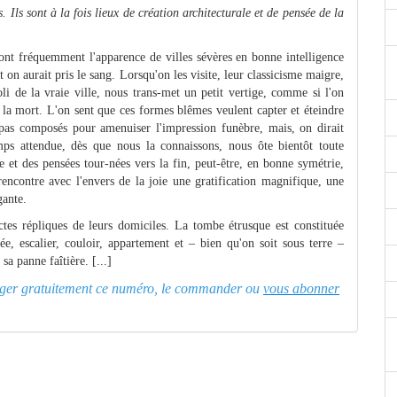
. Ils sont à la fois lieux de création architecturale et de pensée de la
s ont fréquemment l'apparence de villes sévères en bonne intelligence
 on aurait pris le sang. Lorsqu'on les visite, leur classicisme maigre,
li de la vraie ville, nous trans-met un petit vertige, comme si l'on
e la mort. L'on sent que ces formes blêmes veulent capter et éteindre
t pas composés pour amenuiser l'impression funèbre, mais, on dirait
ps attendue, dès que nous la connaissons, nous ôte bientôt toute
 et des pensées tour-nées vers la fin, peut-être, en bonne symétrie,
ncontre avec l'envers de la joie une gratification magnifique, une
gante.
actes répliques de leurs domiciles. La tombe étrusque est constituée
, escalier, couloir, appartement et – bien qu'on soit sous terre –
sa panne faîtière. [...]
charger gratuitement ce numéro, le commander ou
vous abonner