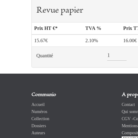
Revue papier
Prix HT €*
TVA %
Prix 
15.67€
2.10%
16.00€
Quantité
Communio
A prop
Accueil
Contact
Numéros
Qui somm
Collection
CGV -Con
Dossiers
Mentions 
Auteurs
Composit