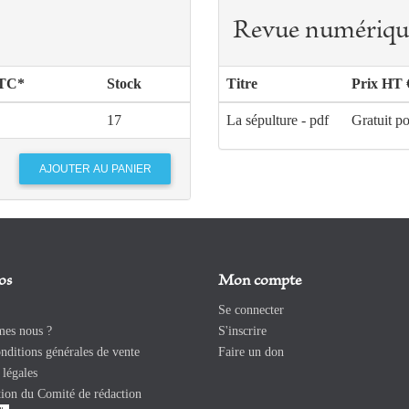
Revue numériqu
TTC*
Stock
Titre
Prix HT 
17
La sépulture - pdf
Gratuit p
os
Mon compte
Se connecter
es nous ?
S'inscrire
ditions générales de vente
Faire un don
légales
ion du Comité de rédaction