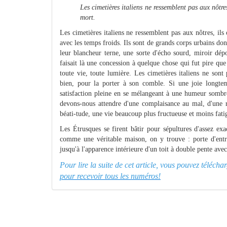
Les cimetières italiens ne ressemblent pas aux nôtres
mort.
Les cimetières italiens ne ressemblent pas aux nôtres, il
avec les temps froids. Ils sont de grands corps urbains dont
leur blancheur terne, une sorte d'écho sourd, miroir dépo
faisait là une concession à quelque chose qui fut pire qu
toute vie, toute lumière. Les cimetières italiens ne son
bien, pour la porter à son comble. Si une joie longtem
satisfaction pleine en se mélangeant à une humeur sombre
devons-nous attendre d'une complaisance au mal, d'une re
béati-tude, une vie beaucoup plus fructueuse et moins fati
Les Étrusques se firent bâtir pour sépultures d'assez ex
comme une véritable maison, on y trouve : porte d'entrée
jusqu'à l'apparence intérieure d'un toit à double pente avec 
Pour lire la suite de cet article, vous pouvez télé
pour recevoir tous les numéros!