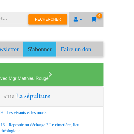
0
RECHERCHER
wsletter
S'abonner
Faire un don
en avec Mgr Matthieu Rougé
La sépulture
n°118
9 - Les vivants et les morts
13 - Reposoir ou décharge ? Le cimetière, lieu
théologique