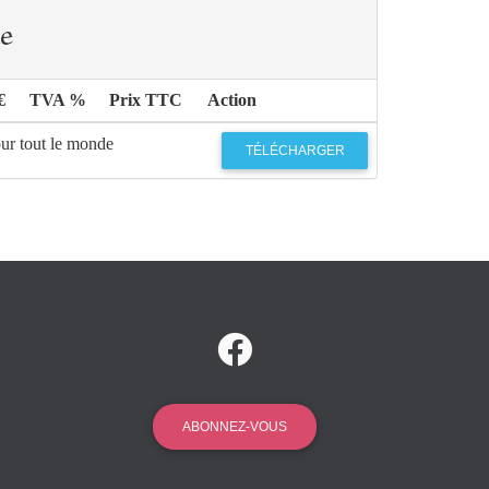
e
€
TVA %
Prix TTC
Action
our tout le monde
TÉLÉCHARGER
ABONNEZ-VOUS