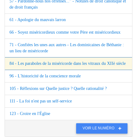
57 - Pardonne-nous nos offenses..." - Notules de droit canonique et
de droit français
61 - Apologie du mauvais larron
66 - Soyez miséricordieux comme votre Père est miséricordieux
71 - Confiées les unes aux autres - Les dominicaines de Béthanie :
un lieu de miséricorde
84 - Les paraboles de la miséricorde dans les vitraux du XIIè siècle
96 - L'historicité de la conscience morale
105 - Réflexions sur Quelle justice ? Quelle rationalité ?
111 - La foi n'est pas un self-service
123 - Croire en l'Église
VOIR LE NUMÉRO