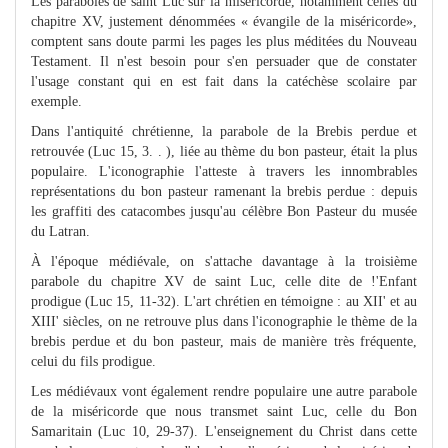
Les paraboles de saint Luc sur la miséricorde, notamment celles du
chapitre XV, justement dénommées « évangile de la miséricorde»,
comptent sans doute parmi les pages les plus méditées du Nouveau
Testament. Il n'est besoin pour s'en persuader que de constater
l'usage constant qui en est fait dans la catéchèse scolaire par
exemple.
Dans l'antiquité chrétienne, la parabole de la Brebis perdue et
retrouvée (Luc 15, 3. . ), liée au thème du bon pasteur, était la plus
populaire. L'iconographie l'atteste à travers les innombrables
représentations du bon pasteur ramenant la brebis perdue : depuis
les graffiti des catacombes jusqu'au célèbre Bon Pasteur du musée
du Latran.
À l'époque médiévale, on s'attache davantage à la troisième
parabole du chapitre XV de saint Luc, celle dite de !'Enfant
prodigue (Luc 15, 11-32). L'art chrétien en témoigne : au XII' et au
XIII' siècles, on ne retrouve plus dans l'iconographie le thème de la
brebis perdue et du bon pasteur, mais de manière très fréquente,
celui du fils prodigue.
Les médiévaux vont également rendre populaire une autre parabole
de la miséricorde que nous transmet saint Luc, celle du Bon
Samaritain (Luc 10, 29-37). L'enseignement du Christ dans cette