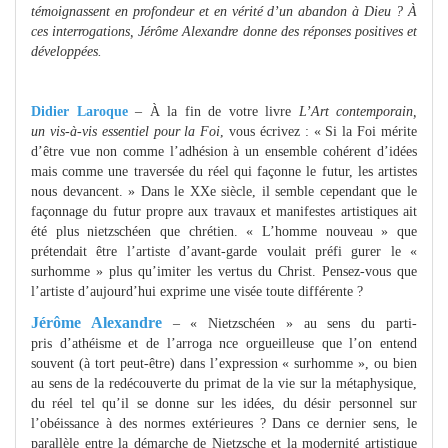
témoignassent en profondeur et en vérité d’un abandon à Dieu ? À
ces interrogations, Jérôme Alexandre donne des réponses positives et
développées.
Didier Laroque
– À la fin de votre livre
L’Art contemporain,
un vis-à-vis essentiel pour la Foi
, vous écrivez : « Si la Foi mérite
d’être vue non comme l’adhésion à un ensemble cohérent d’idées
mais comme une traversée du réel qui façonne le futur, les artistes
nous devancent. » Dans le XXe siècle, il semble cependant que le
façonnage du futur propre aux travaux et manifestes artistiques ait
été plus nietzschéen que chrétien. « L’homme nouveau » que
prétendait être l’artiste d’avant-garde voulait préfi gurer le «
surhomme » plus qu’imiter les vertus du Christ. Pensez-vous que
l’artiste d’aujourd’hui exprime une visée toute différente ?
Jérôme Alexandre
– « Nietzschéen » au sens du parti-
pris d’athéisme et de l’arroga nce orgueilleuse que l’on entend
souvent (à tort peut-être) dans l’expression « surhomme », ou bien
au sens de la redécouverte du primat de la vie sur la métaphysique,
du réel tel qu’il se donne sur les idées, du désir personnel sur
l’obéissance à des normes extérieures ? Dans ce dernier sens, le
parallèle entre la démarche de Nietzsche et la modernité artistique