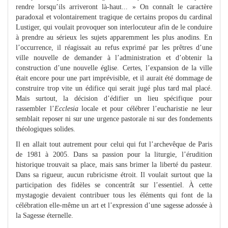
rendre lorsqu’ils arriveront là-haut... » On connaît le caractère
paradoxal et volontairement tragique de certains propos du cardinal
Lustiger, qui voulait provoquer son interlocuteur afin de le conduire
à prendre au sérieux les sujets apparemment les plus anodins. En
l’occurrence, il réagissait au refus exprimé par les prêtres d’une
ville nouvelle de demander à l’administration et d’obtenir la
construction d’une nouvelle église. Certes, l’expansion de la ville
était encore pour une part imprévisible, et il aurait été dommage de
construire trop vite un édifice qui serait jugé plus tard mal placé.
Mais surtout, la décision d’édifier un lieu spécifique pour
rassembler l’
Ecclesia
locale et pour célébrer l’eucharistie ne leur
semblait reposer ni sur une urgence pastorale ni sur des fondements
théologiques solides.
Il en allait tout autrement pour celui qui fut l’archevêque de Paris
de 1981 à 2005. Dans sa passion pour la liturgie, l’érudition
historique trouvait sa place, mais sans brimer la liberté du pasteur.
Dans sa rigueur, aucun rubricisme étroit. Il voulait surtout que la
participation des fidèles se concentrât sur l’essentiel. À cette
mystagogie devaient contribuer tous les éléments qui font de la
célébration elle-même un art et l’expression d’une sagesse adossée à
la Sagesse éternelle.