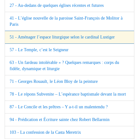
27 - Au-dedans de quelques églises récentes et futures
41 - L’église nouvelle de la paroisse Saint-François de Molitor à
Paris
51 - Aménager l’espace liturgique selon le cardinal Lustiger
57 - Le Temple, c’est le Seigneur
63 - Un fardeau intolérable » ? Quelques remarques : corps du
fidèle, dynamique et liturgie
71 - Georges Rouault, le Léon Bloy de la peinture
78 - Le répons Subvenite – L’espérance baptismale devant la mort
87 - Le Concile et les prêtres – Y a-t-il un malentendu ?
94 - Prédication et Écriture sainte chez Robert Bellarmin
103 - La confession de la Casta Meretrix