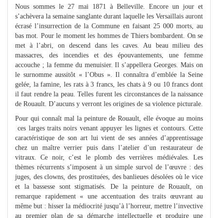
Nous sommes le 27 mai 1871 à Belleville. Encore un jour et
s’achèvera la semaine sanglante durant laquelle les Versaillais auront
écrasé l’insurrection de la Commune en faisant 25 000 morts, au
bas mot. Pour le moment les hommes de Thiers bombardent. On se
met à l’abri, on descend dans les caves. Au beau milieu des
massacres, des incendies et des épouvantements, une femme
accouche ; la femme du menuisier. Il s’appellera Georges. Mais on
le surnomme aussitôt « l’Obus ». Il connaîtra d’emblée la Seine
gelée, la famine, les rats à 3 francs, les chats à 9 ou 10 francs dont
il faut rendre la peau. Telles furent les circonstances de la naissance
de Rouault. D’aucuns y verront les origines de sa violence picturale.
Pour qui connaît mal la peinture de Rouault, elle évoque au moins
ces larges traits noirs venant appuyer les lignes et contours. Cette
caractéristique de son art lui vient de ses années d’apprentissage
chez un maître verrier puis dans l’atelier d’un restaurateur de
vitraux. Ce noir, c’est le plomb des verrières médiévales. Les
thèmes récurrents s’imposent à un simple survol de l’œuvre : des
juges, des clowns, des prostituées, des banlieues désolées où le vice
et la bassesse sont stigmatisés. De la peinture de Rouault, on
remarque rapidement « une accentuation des traits œuvrant au
même but : hisser la médiocrité jusqu’à l’horreur, mettre l’invective
au premier plan de sa démarche intellectuelle et produire une