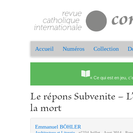
Accueil
Numéros
Collection
Do
« Ce qui est en jeu, c'
Le répons Subvenite – L
la mort
Emmanuel BÖHLER
Architecture et Liturgie
- n°234 Juillet - Aout 2014 - Pag