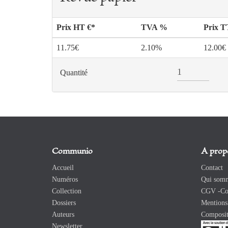
Prix HT €*
TVA %
Prix 
11.75€
2.10%
12.00€
Quantité
Communio
A prop
Accueil
Contact
Numéros
Qui somm
Collection
CGV -Con
Dossiers
Mentions 
Auteurs
Composit
Newsletter