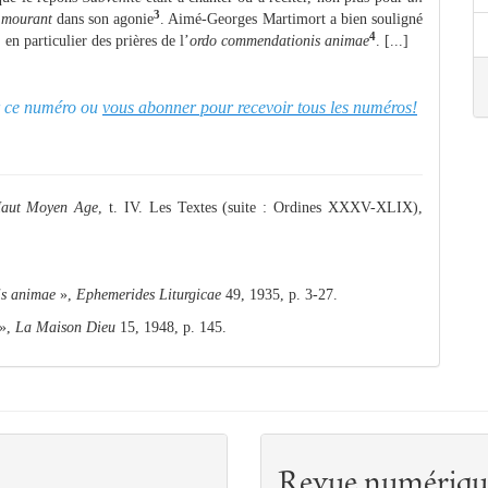
3
 mourant
dans son agonie
. Aimé-Georges Martimort a bien souligné
4
n particulier des prières de l’
ordo commendationis animae
. [...]
er ce numéro ou
vous abonner pour recevoir tous les numéros!
Haut Moyen Age
, t. IV. Les Textes (suite : Ordines XXXV-XLIX),
is animae
»,
Ephemerides Liturgicae
49, 1935, p. 3-27.
»,
La Maison Dieu
15, 1948, p. 145.
Revue numériqu