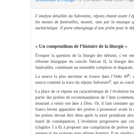
L’analyse détaillée du
Subvenite
, répons chanté avant l’é
les messes de funérailles, montre, tant par la musique 
eucharistique. Il porte témoignage d’une prière pour le déf
« Un compendium de l’histoire de la liturgie »
Évoquer la question de la liturgie des défunts, c’est emb
réforme liturgique du concile Vatican II, la liturgie de
funérailles, constituait un ensemble complexe et disparate, r
1
La source la plus ancienne se trouve dans l’
Ordo 49
, 
2
source contient la trace du répons
Subvenite
, qui se conc
La place de ce répons est caractéristique de l’évolution fut
partie des prières de recommandation de l’âme (
commend
mourant a remis son âme à Dieu. Or, il faut constater qu’
francs feront apparaitre des prières à prononcer avant 
les prières devant être dites après la mort prendront al
lourd de conséquences. L’évolution progressive que con
(chapitre 5 à 8) à proposer une compilation de prières qui 
animae
et les oraisons
post obitum hominis
. Il en résulte