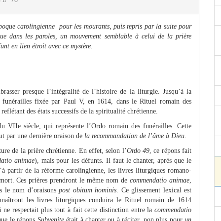
poque carolingienne pour les mourants, puis repris par la suite pour
que dans les paroles, un mouvement semblable à celui de la prière
unt en lien étroit avec ce mystère.
rasser presque l’intégralité de l’histoire de la liturgie. Jusqu’à la
s funérailles fixée par Paul V, en 1614, dans le Rituel romain des
eflétant des états successifs de la spiritualité chrétienne.
du VIIe siècle, qui représente l’Ordo romain des funérailles. Cette
lut par une dernière oraison de
la recommandation de l’âme à Dieu
.
ure de la prière chrétienne. En effet, selon l’
Ordo 49
, ce répons fait
atio animae
), mais pour les défunts. Il faut le chanter, après que le
à partir de la réforme carolingienne, les livres liturgiques romano-
la mort. Ces prières prendront le même nom de
commendatio animae
,
ors le nom d’oraisons
post obitum hominis
. Ce glissement lexical est
naîtront les livres liturgiques conduira le Rituel romain de 1614
ne respectait plus tout à fait cette distinction entre la
commendatio
 que le répons
Subvenite
était à chanter ou à réciter, non plus pour
un