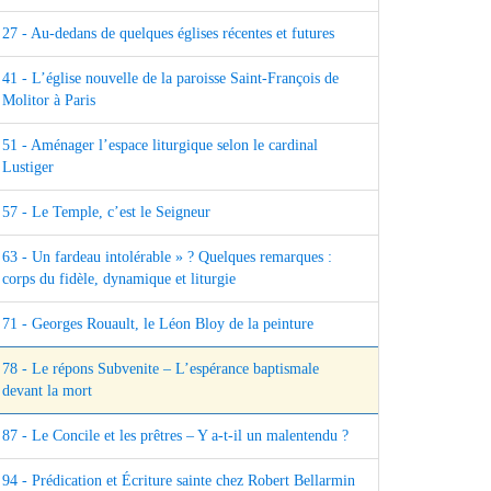
27 - Au-dedans de quelques églises récentes et futures
41 - L’église nouvelle de la paroisse Saint-François de
Molitor à Paris
51 - Aménager l’espace liturgique selon le cardinal
Lustiger
57 - Le Temple, c’est le Seigneur
63 - Un fardeau intolérable » ? Quelques remarques :
corps du fidèle, dynamique et liturgie
71 - Georges Rouault, le Léon Bloy de la peinture
78 - Le répons Subvenite – L’espérance baptismale
devant la mort
87 - Le Concile et les prêtres – Y a-t-il un malentendu ?
94 - Prédication et Écriture sainte chez Robert Bellarmin