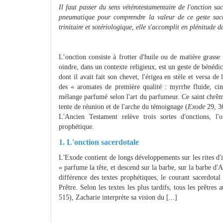
Il faut passer du sens vétérotestamentaire de l'onction sa
pneumatique pour comprendre la valeur de ce geste sacra
trinitaire et sotériologique, elle s'accomplit en plénitude d
L’onction consiste à frotter d'huile ou de matière grasse
oindre, dans un contexte religieux, est un geste de bénédic
dont il avait fait son chevet, l'érigea en stèle et versa de
des « aromates de première qualité : myrrhe fluide, cin
mélange parfumé selon l'art du parfumeur. Ce saint chrê
tente de réunion et de l'arche du témoignage (
Exode
29, 3
L'Ancien Testament relève trois sortes d'onctions, l'o
prophétique.
1. L'onction sacerdotale
L'Exode contient de longs développements sur les rites d'in
« parfume la tête, et descend sur la barbe, sur la barbe d'
différence des textes prophétiques, le courant sacerdota
Prêtre. Selon les textes les plus tardifs, tous les prêtr
515), Zacharie interprète sa vision du [...]