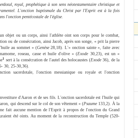
cerdotal, royal, prophétique à son sens néotestamentaire christique et
mentel. L'onction baptismale du Christ par l'Esprit est à la fois
ans l'onction pentécostale de l'église.
 un objet ou un corps, ainsi l'athlète oint son corps pour le combat,
tion ou de consécration, ainsi Jacob, après son songe, « prit la pierre
 l'huile au sommet » (
Genèse
28,18). L'« onction sainte », faite avec
namome, roseau, casse et huile d'olive » (
Exode
30,23), est un «
1
me
sert à la consécration de l'autel des holocaustes (
Exode
36), de la
6- 30, 25-30,36).
nction sacerdotale, l'onction messianique ou royale et l'onction
vestiture d'Aaron et de ses fils. L'onction sacerdotale est l'huile qui
Aaron, qui descend sur le col de son vêtement » (
Psaume
133,2). À la
l ne fait aucune mention de l'Esprit à propos de l'onction du Grand
es auraient été oints. Au moment de la reconstruction du Temple (520-