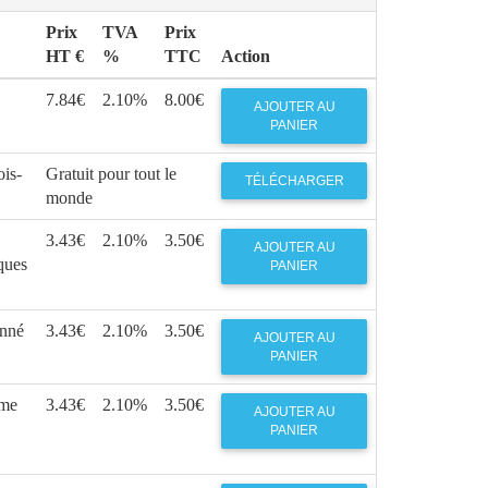
Prix
TVA
Prix
HT €
%
TTC
Action
7.84€
2.10%
8.00€
AJOUTER AU
PANIER
ois-
Gratuit pour tout le
TÉLÉCHARGER
monde
3.43€
2.10%
3.50€
AJOUTER AU
iques
PANIER
onné
3.43€
2.10%
3.50€
AJOUTER AU
PANIER
mme
3.43€
2.10%
3.50€
AJOUTER AU
PANIER