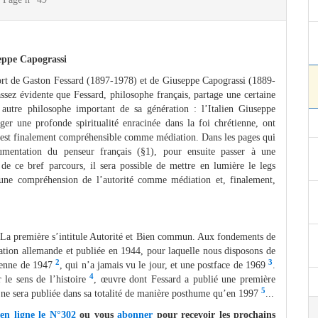
eppe Capograssi
port de Gaston Fessard (1897-1978) et de Giuseppe Capograssi (1889-
assez évidente que Fessard, philosophe français, partage une certaine
 autre philosophe important de sa génération : l’Italien Giuseppe
er une profonde spiritualité enracinée dans la foi chrétienne, ont
é est finalement compréhensible comme médiation. Dans les pages qui
gumentation du penseur français (§1), pour ensuite passer à une
de ce bref parcours, il sera possible de mettre en lumière le legs
 une compréhension de l’autorité comme médiation et, finalement,
. La première s’intitule Autorité et Bien commun. Aux fondements de
tion allemande et publiée en 1944, pour laquelle nous disposons de
2
3
alienne de 1947
, qui n’a jamais vu le jour, et une postface de 1969
.
4
le sens de l’histoire
, œuvre dont Fessard a publié une première
5
 ne sera publiée dans sa totalité de manière posthume qu’en 1997
...
 en ligne le N°302
ou vous
abonner
pour recevoir les prochains