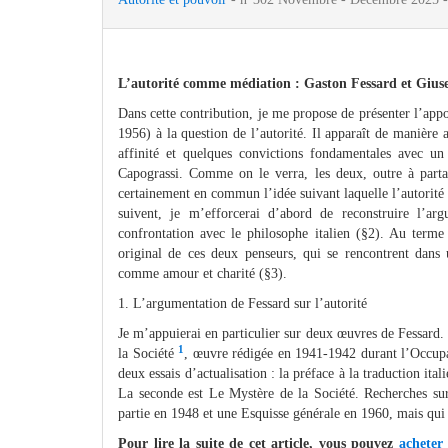
L’autorité comme médiation : Gaston Fessard et Gius
Dans cette contribution, je me propose de présenter l’ap
1956) à la question de l’autorité. Il apparaît de manière 
affinité et quelques convictions fondamentales avec un
Capograssi. Comme on le verra, les deux, outre à partag
certainement en commun l’idée suivant laquelle l’autorit
suivent, je m’efforcerai d’abord de reconstruire l’ar
confrontation avec le philosophe italien (§2). Au terme 
original de ces deux penseurs, qui se rencontrent dans
comme amour et charité (§3).
1. L’argumentation de Fessard sur l’autorité
Je m’appuierai en particulier sur deux œuvres de Fessard
1
la Société
, œuvre rédigée en 1941-1942 durant l’Occupa
deux essais d’actualisation : la préface à la traduction it
La seconde est Le Mystère de la Société. Recherches sur 
partie en 1948 et une Esquisse générale en 1960, mais qui
Pour lire la suite de cet article, vous pouvez
acheter