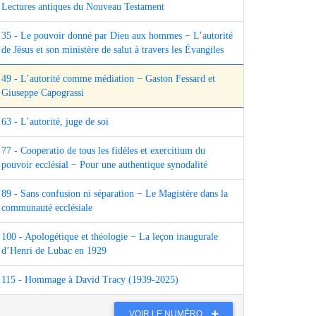
Lectures antiques du Nouveau Testament
35 - Le pouvoir donné par Dieu aux hommes − L’autorité
de Jésus et son ministère de salut à travers les Évangiles
49 - L’autorité comme médiation − Gaston Fessard et
Giuseppe Capograssi
63 - L’autorité, juge de soi
77 - Cooperatio de tous les fidèles et exercitium du
pouvoir ecclésial − Pour une authentique synodalité
89 - Sans confusion ni séparation − Le Magistère dans la
communauté ecclésiale
100 - Apologétique et théologie − La leçon inaugurale
d’Henri de Lubac en 1929
115 - Hommage à David Tracy (1939-2025)
VOIR LE NUMÉRO