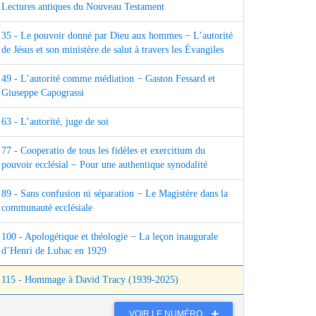
Lectures antiques du Nouveau Testament
35 - Le pouvoir donné par Dieu aux hommes − L’autorité
de Jésus et son ministère de salut à travers les Évangiles
49 - L’autorité comme médiation − Gaston Fessard et
Giuseppe Capograssi
63 - L’autorité, juge de soi
77 - Cooperatio de tous les fidèles et exercitium du
pouvoir ecclésial − Pour une authentique synodalité
89 - Sans confusion ni séparation − Le Magistère dans la
communauté ecclésiale
100 - Apologétique et théologie − La leçon inaugurale
d’Henri de Lubac en 1929
115 - Hommage à David Tracy (1939-2025)
VOIR LE NUMÉRO