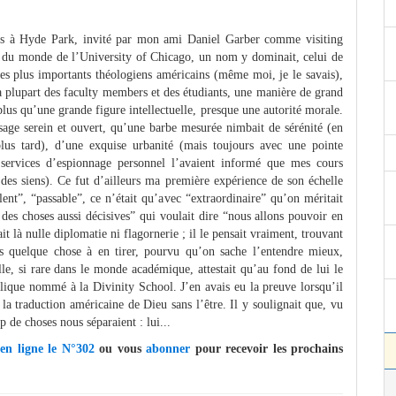
ois à Hyde Park, invité par mon ami Daniel Garber comme visiting
t du monde de l’University of Chicago, un nom y dominait, celui de
s plus importants théologiens américains (même moi, je le savais),
a plupart des faculty members et des étudiants, une manière de grand
plus qu’une grande figure intellectuelle, presque une autorité morale.
isage serein et ouvert, qu’une barbe mesurée nimbait de sérénité (en
plus tard), d’une exquise urbanité (mais toujours avec une pointe
services d’espionnage personnel l’avaient informé que mes cours
s des siens). Ce fut d’ailleurs ma première expérience de son échelle
llent”, “passable”, ce n’était qu’avec “extraordinaire” qu’on méritait
des choses aussi décisives” qui voulait dire “nous allons pouvoir en
it là nulle diplomatie ni flagornerie ; il le pensait vraiment, trouvant
s quelque chose à en tirer, pourvu qu’on sache l’entendre mieux,
elle, si rare dans le monde académique, attestait qu’au fond de lui le
holique nommé à la Divinity School. J’en avais eu la preuve lorsqu’il
la traduction américaine de Dieu sans l’être. Il y soulignait que, vu
p de choses nous séparaient : lui...
 en ligne le N°302
ou vous
abonner
pour recevoir les prochains