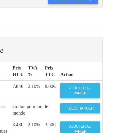
e
Prix
TVA
Prix
HT €
%
TTC
Action
7.84€
2.10%
8.00€
AJOUTER AU
PANIER
ois-
Gratuit pour tout le
TÉLÉCHARGER
monde
3.43€
2.10%
3.50€
AJOUTER AU
iques
PANIER