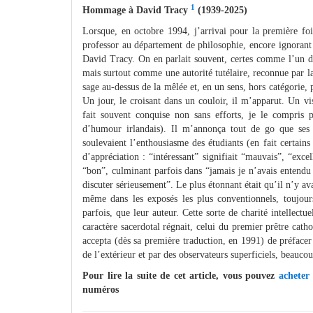
1
Hommage à David Tracy
(1939-2025)
Lorsque, en octobre 1994, j’arrivai pour la première f
professor au département de philosophie, encore ignoran
David Tracy. On en parlait souvent, certes comme l’un de
mais surtout comme une autorité tutélaire, reconnue par l
sage au-dessus de la mêlée et, en un sens, hors catégorie, 
Un jour, le croisant dans un couloir, il m’apparut. Un v
fait souvent conquise non sans efforts, je le compris 
d’humour irlandais). Il m’annonça tout de go que ses 
soulevaient l’enthousiasme des étudiants (en fait certain
d’appréciation : “intéressant” signifiait “mauvais”, “exce
“bon”, culminant parfois dans “jamais je n’avais entendu 
discuter sérieusement”. Le plus étonnant était qu’il n’y ava
même dans les exposés les plus conventionnels, toujour
parfois, que leur auteur. Cette sorte de charité intellectu
caractère sacerdotal régnait, celui du premier prêtre cat
accepta (dès sa première traduction, en 1991) de préfacer 
de l’extérieur et par des observateurs superficiels, beaucou
Pour lire la suite de cet article, vous pouvez
acheter
numéros