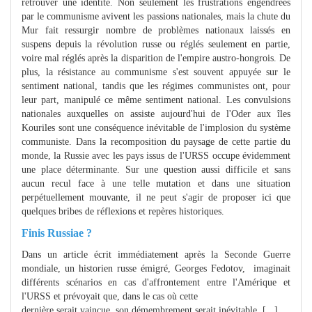
retrouver une identité. Non seulement les frustrations engendrées
par le communisme avivent les passions nationales, mais la chute du
Mur fait ressurgir nombre de problèmes nationaux laissés en
suspens depuis la révolution russe ou réglés seulement en partie,
voire mal réglés après la disparition de l'empire austro-hongrois. De
plus, la résistance au communisme s'est souvent appuyée sur le
sentiment national, tandis que les régimes communistes ont, pour
leur part, manipulé ce même sentiment national. Les convulsions
nationales auxquelles on assiste aujourd'hui de l'Oder aux îles
Kouriles sont une conséquence inévitable de l'implosion du système
communiste. Dans la recomposition du paysage de cette partie du
monde, la Russie avec les pays issus de l'URSS occupe évidemment
une place déterminante. Sur une question aussi difficile et sans
aucun recul face à une telle mutation et dans une situation
perpétuellement mouvante, il ne peut s'agir de proposer ici que
quelques bribes de réflexions et repères historiques.
Finis Russiae ?
Dans un article écrit immédiatement après la Seconde Guerre
mondiale, un historien russe émigré, Georges Fedotov, imaginait
différents scénarios en cas d'affrontement entre l'Amérique et
l'URSS et prévoyait que, dans le cas où cette
dernière serait vaincue, son démembrement serait inévitable. [...]