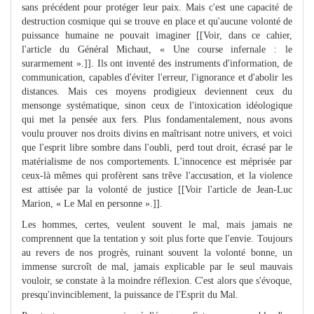
sans précédent pour protéger leur paix. Mais c'est une capacité de
destruction cosmique qui se trouve en place et qu'aucune volonté de
puissance humaine ne pouvait imaginer [[Voir, dans ce cahier,
l'article du Général Michaut, « Une course infernale : le
surarmement ».]]. Ils ont inventé des instruments d'information, de
communication, capables d'éviter l'erreur, l'ignorance et d'abolir les
distances. Mais ces moyens prodigieux deviennent ceux du
mensonge systématique, sinon ceux de l'intoxication idéologique
qui met la pensée aux fers. Plus fondamentalement, nous avons
voulu prouver nos droits divins en maîtrisant notre univers, et voici
que l'esprit libre sombre dans l'oubli, perd tout droit, écrasé par le
matérialisme de nos comportements. L'innocence est méprisée par
ceux-là mêmes qui profèrent sans trêve l'accusation, et la violence
est attisée par la volonté de justice [[Voir l'article de Jean-Luc
Marion, « Le Mal en personne ».]].
Les hommes, certes, veulent souvent le mal, mais jamais ne
comprennent que la tentation y soit plus forte que l'envie. Toujours
au revers de nos progrès, ruinant souvent la volonté bonne, un
immense surcroît de mal, jamais explicable par le seul mauvais
vouloir, se constate à la moindre réflexion. C'est alors que s'évoque,
presqu'invinciblement, la puissance de l'Esprit du Mal.