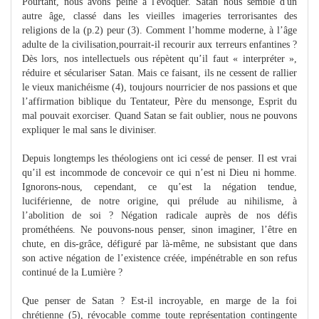
Pourtant, nous avons peine à l'évoquer. Satan nous semble d'un
autre âge, classé dans les vieilles imageries terrorisantes des
religions de la (p.2) peur (3). Comment l’homme moderne, à l’âge
adulte de la civilisation,pourrait-il recourir aux terreurs enfantines ?
Dès lors, nos intellectuels ous répètent qu’il faut « interpréter »,
réduire et séculariser Satan. Mais ce faisant, ils ne cessent de rallier
le vieux manichéisme (4), toujours nourricier de nos passions et que
l’affirmation biblique du Tentateur, Père du mensonge, Esprit du
mal pouvait exorciser. Quand Satan se fait oublier, nous ne pouvons
expliquer le mal sans le diviniser.
Depuis longtemps les théologiens ont ici cessé de penser. Il est vrai
qu’il est incommode de concevoir ce qui n’est ni Dieu ni homme.
Ignorons-nous, cependant, ce qu’est la négation tendue,
luciférienne, de notre origine, qui prélude au nihilisme, à
l’abolition de soi ? Négation radicale auprès de nos défis
prométhéens. Ne pouvons-nous penser, sinon imaginer, l’être en
chute, en dis-grâce, défiguré par là-même, ne subsistant que dans
son active négation de l’existence créée, impénétrable en son refus
continué de la Lumière ?
Que penser de Satan ? Est-il incroyable, en marge de la foi
chrétienne (5), révocable comme toute représentation contingente