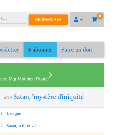
0
RECHERCHER
wsletter
S'abonner
Faire un don
en avec Mgr Matthieu Rougé
Satan, "mystère d'iniquité"
n°23
1 - Exergue
2 - Satan, actif et vaincu