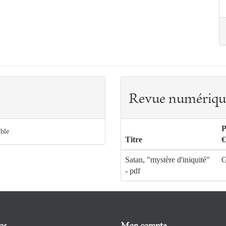
Revue numériqu
P
ible
Titre
€
Satan, "mystère d'iniquité"
G
- pdf