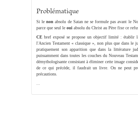
Problématique
Si le
non
absolu de Satan ne se formule pas avant le Nou
parce que seul le
oui
absolu du Christ au Père fixe ce refus
CE
bref exposé se propose un objectif limité : établir l
l'Ancien Testament « classique », non plus que dans le ju
pratiquement son apparition que dans la littérature jud
puissamment dans toutes les couches du Nouveau Testame
démythologisante consistant à éliminer cette image consi
de ce qui précède, il faudrait un livre. On ne peut pré
précautions.
...