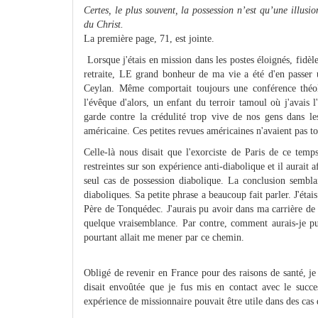
Certes, le plus souvent, la possession n’est qu’une illusio
du Christ.
La première page, 71, est jointe.
Lorsque j'étais en mission dans les postes éloignés, fidèle
retraite, LE grand bonheur de ma vie a été d'en passer 
Ceylan. Même comportait toujours une conférence théolo
l'évêque d'alors, un enfant du terroir tamoul où j'avais l
garde contre la crédulité trop vive de nos gens dans les
américaine. Ces petites revues américaines n'avaient pas tou
Celle-là nous disait que l'exorciste de Paris de ce tem
restreintes sur son expérience anti-diabolique et il aurait 
seul cas de possession diabolique. La conclusion sembla
diaboliques. Sa petite phrase a beaucoup fait parler. J'étai
Père de Tonquédec. J'aurais pu avoir dans ma carrière de 
quelque vraisemblance. Par contre, comment aurais-je pu 
pourtant allait me mener par ce chemin.
Obligé de revenir en France pour des raisons de santé, j
disait envoûtée que je fus mis en contact avec le suc
expérience de missionnaire pouvait être utile dans des cas 