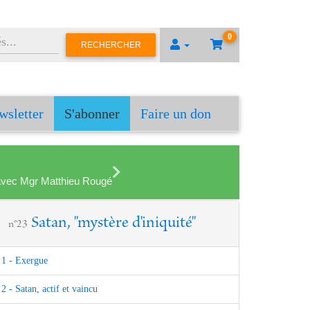
0
RECHERCHER
wsletter
S'abonner
Faire un don
en avec Mgr Matthieu Rougé
Satan, "mystère d'iniquité"
n°23
1 - Exergue
2 - Satan, actif et vaincu