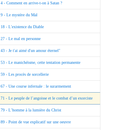
4 - Comment en arrive-t-on à Satan ?
9 - Le mystère du Mal
18 - L'existence du Diable
27 - Le mal en personne
43 - Je t'ai aimé d'un amour éternel"
53 - Le manichéisme, cette tentation permanente
59 - Les procès de sorcellerie
67 - Une course infernale : le surarmement
71 - Le peuple de l’angoisse et le combat d’un exorciste
79 - L’homme à la lumière du Christ
89 - Point de vue explicatif sur une oeuvre