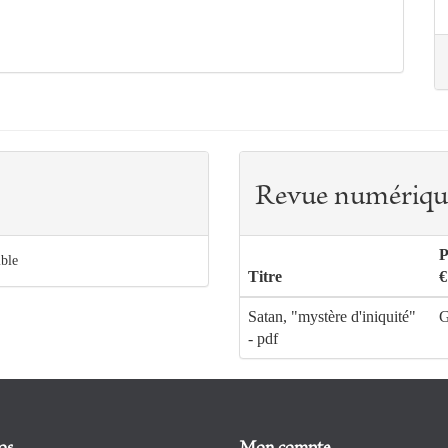
Revue numériqu
P
ible
Titre
€
Satan, "mystère d'iniquité"
G
- pdf