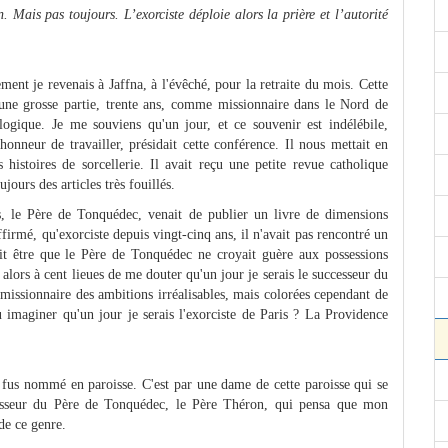
n. Mais pas toujours. L’exorciste déploie alors la prière et l’autorité
ment je revenais à Jaffna, à l'évêché, pour la retraite du mois. Cette
une grosse partie, trente ans, comme missionnaire dans le Nord de
gique. Je me souviens qu'un jour, et ce souvenir est indélébile,
'honneur de travailler, présidait cette conférence. Il nous mettait en
 histoires de sorcellerie. Il avait reçu une petite revue catholique
jours des articles très fouillés.
ps, le Père de Tonquédec, venait de publier un livre de dimensions
affirmé, qu'exorciste depuis vingt-cinq ans, il n'avait pas rencontré un
it être que le Père de Tonquédec ne croyait guère aux possessions
s alors à cent lieues de me douter qu'un jour je serais le successeur du
missionnaire des ambitions irréalisables, mais colorées cependant de
imaginer qu'un jour je serais l'exorciste de Paris ? La Providence
e fus nommé en paroisse. C'est par une dame de cette paroisse qui se
cesseur du Père de Tonquédec, le Père Théron, qui pensa que mon
de ce genre.