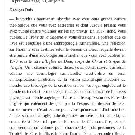
La première page, 89, est jointe.
Georges Daix
.
— Je voudrais maintenant aborder avec vous cette grande oeuvre
théologique que vous avez entreprise et dont Jusqu'à présent vous
avez publié quatre volumes sur les six prévus. En 1957, donc, vous
publiez
Le Trône de la Sagesse
et vous dites dans la préface que ce
livre est l'esquisse d'une anthropologie surnaturelle, une réflexion
sur l'homme et sa destinée selon le dessein de Dieu, laquelle devrait
être suivie d'une sociologie surnaturelle, que vous avez publiée en
1970 sous le titre
L’Eglise de Dieu, corps du Christ et temple de
l’Esprit
. Un troisième volume, disiez-vous, devait suivre, qui serait
comme une cosmologie surnaturelle, c'est-à-dire un essai
d'interprétation chrétienne de la vision scientifique moderne du
monde, une théologie de la création si l'on veut, qui engloberait le
monde matériel et le monde spirituel et nous conduirait de l'univers
physique au monde angélique. Cette vieille expression des Pères de
l'Eglise qui entendent désigner par là l'exposé du dessein de Dieu
sur son oeuvre, n'était encore pour vous qu'une sorte d'introduction
à une seconde trilogie, «théologique» au sens strict celle-là, et
consacrée à Dieu tel que la foi nous le fait connaître, et qui
comprendrait un volume pour chacune des trois personnes de la
Trinité : le Père, le Fils et le Saint-Esprit. De cette seconde trilogie,