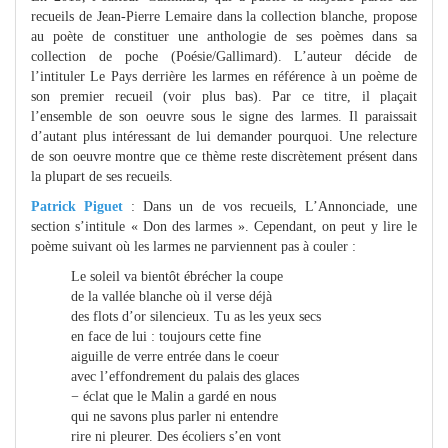
recueils de Jean-Pierre Lemaire dans la collection blanche, propose
au poète de constituer une anthologie de ses poèmes dans sa
collection de poche (Poésie/Gallimard). L’auteur décide de
l’intituler Le Pays derrière les larmes en référence à un poème de
son premier recueil (voir plus bas). Par ce titre, il plaçait
l’ensemble de son oeuvre sous le signe des larmes. Il paraissait
d’autant plus intéressant de lui demander pourquoi. Une relecture
de son oeuvre montre que ce thème reste discrètement présent dans
la plupart de ses recueils.
Patrick Piguet
: Dans un de vos recueils, L’Annonciade, une
section s’intitule « Don des larmes ». Cependant, on peut y lire le
poème suivant où les larmes ne parviennent pas à couler :
Le soleil va bientôt ébrécher la coupe
de la vallée blanche où il verse déjà
des flots d’or silencieux. Tu as les yeux secs
en face de lui : toujours cette fine
aiguille de verre entrée dans le coeur
avec l’effondrement du palais des glaces
− éclat que le Malin a gardé en nous
qui ne savons plus parler ni entendre
rire ni pleurer. Des écoliers s’en vont