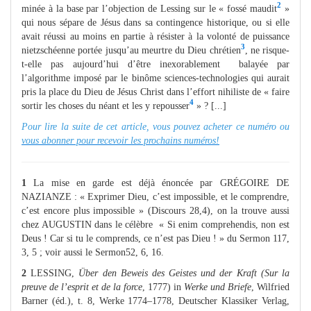
2
minée à la base par l’objection de Lessing sur le « fossé maudit
»
qui nous sépare de Jésus dans sa contingence historique, ou si elle
avait réussi au moins en partie à résister à la volonté de puissance
3
nietzschéenne portée jusqu’au meurtre du Dieu chrétien
, ne risque-
t-elle pas aujourd’hui d’être inexorablement balayée par
l’algorithme imposé par le binôme sciences-technologies qui aurait
pris la place du Dieu de Jésus Christ dans l’effort nihiliste de « faire
4
sortir les choses du néant et les y repousser
» ? [...]
Pour lire la suite de cet article, vous pouvez acheter ce numéro ou
vous abonner pour recevoir les prochains numéros!
1
La mise en garde est déjà énoncée par GRÉGOIRE DE
NAZIANZE : « Exprimer Dieu, c’est impossible, et le comprendre,
c’est encore plus impossible » (Discours 28,4), on la trouve aussi
chez AUGUSTIN dans le célèbre « Si enim comprehendis, non est
Deus ! Car si tu le comprends, ce n’est pas Dieu ! » du Sermon 117,
3, 5 ; voir aussi le Sermon52, 6, 16.
2
LESSING,
Über den Beweis des Geistes und der Kraft (Sur la
preuve de l’esprit et de la force
, 1777) in
Werke und Briefe
, Wilfried
Barner (éd.), t. 8, Werke 1774–1778, Deutscher Klassiker Verlag,