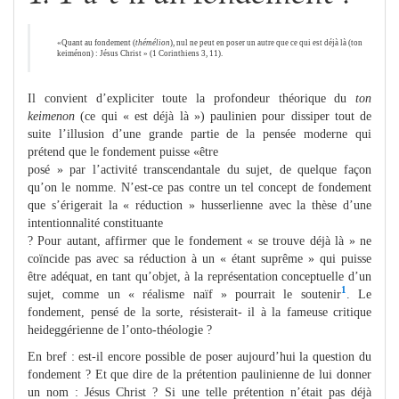
«Quant au fondement (
thémélion
), nul ne peut en poser un autre que ce qui est déjà là (ton
keiménon) : Jésus Christ » (1 Corinthiens 3, 11).
Il convient d’expliciter toute la profondeur théorique du
ton
keimenon
(ce qui « est déjà là ») paulinien pour dissiper tout de
suite l’illusion d’une grande partie de la pensée moderne qui
prétend que le fondement puisse «être
posé » par l’activité transcendantale du sujet, de quelque façon
qu’on le nomme. N’est-ce pas contre un tel concept de fondement
que s’érigerait la « réduction » husserlienne avec la thèse d’une
intentionnalité constituante
? Pour autant, affirmer que le fondement « se trouve déjà là » ne
coïncide pas avec sa réduction à un « étant suprême » qui puisse
être adéquat, en tant qu’objet, à la représentation conceptuelle d’un
1
sujet, comme un « réalisme naïf » pourrait le soutenir
. Le
fondement, pensé de la sorte, résisterait- il à la fameuse critique
heideggérienne de l’onto-théologie ?
En bref : est-il encore possible de poser aujourd’hui la question du
fondement ? Et que dire de la prétention paulinienne de lui donner
un nom : Jésus Christ ? Si une telle prétention n’était pas déjà