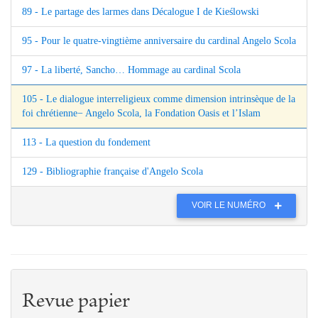
89 - Le partage des larmes dans Décalogue I de Kieślowski
95 - Pour le quatre-vingtième anniversaire du cardinal Angelo Scola
97 - La liberté, Sancho… Hommage au cardinal Scola
105 - Le dialogue interreligieux comme dimension intrinsèque de la
foi chrétienne− Angelo Scola, la Fondation Oasis et l’Islam
113 - La question du fondement
129 - Bibliographie française d'Angelo Scola
VOIR LE NUMÉRO
Revue papier