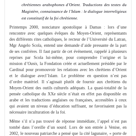
chrétiennes arabophones d’Orient. Traductions des textes du
Magistère, connaissance de l’Islam : le dialogue interreligieux
est constitutif de la foi chrétienne.
Printemps 2000, nonciature apostolique à Damas : lors d’une
rencontre avec quelques évêques du Moyen-Orient, représentants
des différents rites catholiques, le recteur de l’Université du Latran,
Mgr Angelo Scola, entend une demande d’aide pressante de la part
de ses confrères. Il faut partir de cet événement, rappelé à plusieurs
reprises par Scola lui-même, pour comprendre l’origine et la
mission d
’Oasis
, la Fondation créée et actuellement présidée par le
Cardinal pour promouvoir les relations avec les chrétiens d’Orient
et le dialogue avecl’Islam. Le problème en question n’est pas
d’ordre matériel. Il s’agissait plutôt de fournir aux chrétiens du
Moyen-Orient des outils culturels adéquats. La quasi-totalité de la
pensée catholique du XXe siècle n’était en effet pas disponible en
arabe et les traductions anglaises ou françaises, accessibles à ceux
qui avaient un niveau d’éducation suffisant, ne favorisaient pas la
nécessaire inculturation de la foi.
Même s’il n’a pas trouvé de réponse immédiate, l’appel n’est pas
tombé dans l’oreille d’un sourd. Lors de son entrée à Venise, en
2002, le nouveau patriarche a pensé que la cité lagunaire, « porte de