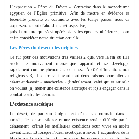
L’expression « Pères du Désert » s’enracine dans le monachisme
égyptien de l’Église primitive. Afin de mettre en évidence sa
fécondité présente en continuité avec les temps passés, nous en
esquisserons tout d’abord une rétrospective,
puis la rupture qui s’est opérée dans les époques ultérieures, pour
enfin considérer notre situation actuelle.
Les Pères du désert : les origines
Ce fut pour des motivations très variées 2 que, vers la fin du IIIe
siècle, le mouvement monastique apparut et se développa
rapidement comme phénomène de masse. À côté d’intentions non
religieuses 3, il se trouvait avant tout deux raisons pour aller au
désert et devenir « anachorète » (littéralement, celui qui se retire) :
on voulait (a) mener une existence ascétique et (b) s’engager dans le
combat contre les démons.
L’existence ascétique
Le désert, de par son éloignement d’une vie normale dans le
monde, de par son silence et une existence rendue difficile par le
dénuement, offrait les meilleures conditions pour vivre en ascète
devant Dieu. Et lorsque l’idéal ascétique, à savoir l’acquisition de la
liberté par la restriction et la maîtrise des nécessités et contraintes