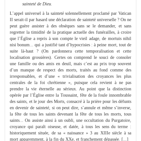
sainteté de Dieu.
L’appel universel à la sainteté solennellement proclamé par Vatican
II serait-il par hasard une déclaration de sainteté universelle ? On ne
peut guère assister à des obsèques sans se le demander, et sans
regretter la timidité de la pratique actuelle des funérailles, à croire
que l’Église a repris à son compte le vieil adage, de mortuis nihil
nisi bonum... qui a justifié tant d’hypocrisies : à peine mort, tout de
suite là-haut ? (On pardonnera cette temporalisation et cette
localisation grossières). Certes on comprend le souci de consoler
une famille ou des amis en deuil, mais c’est au prix trop souvent
d’un manque de respect des morts, traités au fond comme des
irresponsables, et d’une « trivialisation des croyances les plus
centrales de la foi chrétienne », puisque cela revient à ne pas
prendre la vie éternelle au sérieux. Au point que la distinction
opérée par l’Église entre la Toussaint, fête de la foule innombrable
des saints, et le jour des Morts, consacré à la prière pour les défunts
en devenir de sainteté, si on peut dire, s’annule et même s’inverse,
la fête de tous les saints devenant la fête de tous les morts, tous
saints... On assiste ainsi à un oubli, une occultation du Purgatoire,
croyance qui paraît oiseuse, et datée, à tous les sens du terme :
historiquement située, de sa « naissance » 3 au XIIIe siècle à sa
mort apparemment, à la fin du XXe, et franchement dépassée. [...]