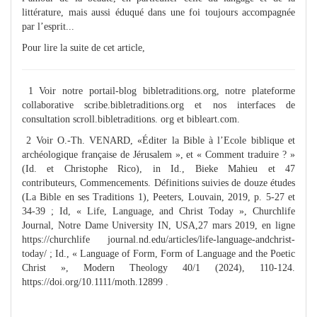
littérature, mais aussi éduqué dans une foi toujours accompagnée
par l’esprit...
Pour lire la suite de cet article,
1 Voir notre portail-blog bibletraditions.org, notre plateforme
collaborative scribe.bibletraditions.org et nos interfaces de
consultation scroll.bibletraditions. org et bibleart.com.
2 Voir O.-Th. VENARD, «Éditer la Bible à l’Ecole biblique et
archéologique française de Jérusalem », et « Comment traduire ? »
(Id. et Christophe Rico), in Id., Bieke Mahieu et 47
contributeurs, Commencements. Définitions suivies de douze études
(La Bible en ses Traditions 1), Peeters, Louvain, 2019, p. 5-27 et
34-39 ; Id, « Life, Language, and Christ Today », Churchlife
Journal, Notre Dame University IN, USA,27 mars 2019, en ligne
https://churchlife journal.nd.edu/articles/life-language-andchrist-
today/ ; Id., « Language of Form, Form of Language and the Poetic
Christ », Modern Theology 40/1 (2024), 110-124.
https://doi.org/10.1111/moth.12899 .