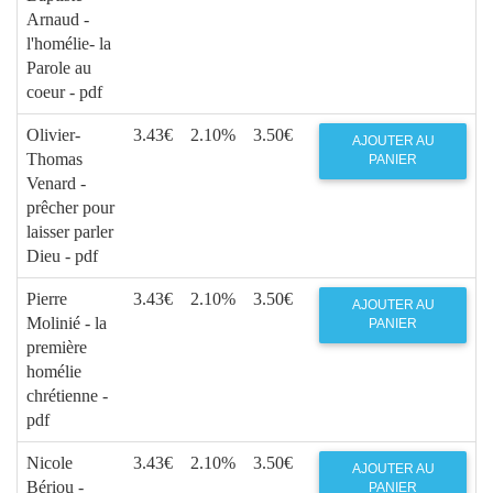
Arnaud -
l'homélie- la
Parole au
coeur - pdf
Olivier-
3.43€
2.10%
3.50€
AJOUTER AU
Thomas
PANIER
Venard -
prêcher pour
laisser parler
Dieu - pdf
Pierre
3.43€
2.10%
3.50€
AJOUTER AU
Molinié - la
PANIER
première
homélie
chrétienne -
pdf
Nicole
3.43€
2.10%
3.50€
AJOUTER AU
Bériou -
PANIER