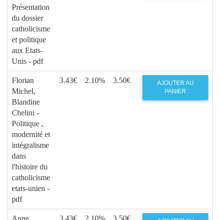
Présentation
du dossier
catholicisme
et politique
aux Etats-
Unis - pdf
Florian
3.43€
2.10%
3.50€
AJOUTER AU
Michel,
PANIER
Blandine
Chelini -
Politique ,
modernité et
intégralisme
dans
l'histoire du
catholicisme
etats-unien -
pdf
Anne
3.43€
2.10%
3.50€