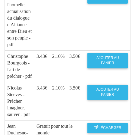
l'homélie,
actualisation
du dialogue
d'Alliance
entre Dieu et
son peuple -
pdf
Christophe
3.43€
2.10%
3.50€
AJOUTER AU
Bourgeois -
PANIER
l'art de
prêcher - pdf
Nicolas
3.43€
2.10%
3.50€
AJOUTER AU
Steeves -
PANIER
Prêcher,
imaginer,
sauver - pdf
Jean
Gratuit pour tout le
TÉLÉCHARGER
Duchesne-
monde