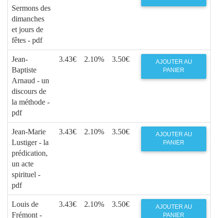
Sermons des
dimanches
et jours de
fêtes - pdf
Jean-
3.43€
2.10%
3.50€
AJOUTER AU
Baptiste
PANIER
Arnaud - un
discours de
la méthode -
pdf
Jean-Marie
3.43€
2.10%
3.50€
AJOUTER AU
Lustiger - la
PANIER
prédication,
un acte
spirituel -
pdf
Louis de
3.43€
2.10%
3.50€
AJOUTER AU
Frémont -
PANIER