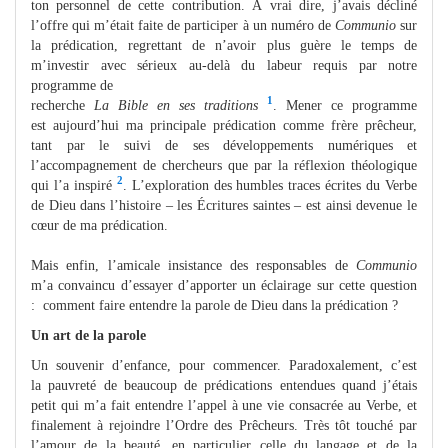
ton personnel de cette contribution. À vrai dire, j’avais décliné
l’offre qui m’était faite de participer à un numéro de
Communio
sur
la prédication, regrettant de n’avoir plus guère le temps de
m’investir avec sérieux au-delà du labeur requis par notre
programme de
1
recherche
La Bible en ses traditions
. Mener ce programme
est aujourd’hui ma principale prédication comme frère prêcheur,
tant par le suivi de ses développements numériques et
l’accompagnement de chercheurs que par la réflexion théologique
2
qui l’a inspiré
. L’exploration des humbles traces écrites du Verbe
de Dieu dans l’histoire – les Écritures saintes – est ainsi devenue le
cœur de ma prédication.
Mais enfin, l’amicale insistance des responsables de
Communio
m’a convaincu d’essayer d’apporter un éclairage sur cette question
: comment faire entendre la parole de Dieu dans la prédication ?
Un art de la parole
Un souvenir d’enfance, pour commencer. Paradoxalement, c’est
la pauvreté de beaucoup de prédications entendues quand j’étais
petit qui m’a fait entendre l’appel à une vie consacrée au Verbe, et
finalement à rejoindre l’Ordre des Prêcheurs. Très tôt touché par
l’amour de la beauté, en particulier celle du langage et de la