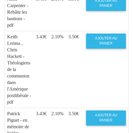
AJOUTER AU
Carpenter -
PANIER
Rebâtir les
bastions -
pdf
Keith
3.43€
2.10%
3.50€
AJOUTER AU
Lemna ,
PANIER
Chris
Hackett -
Théologiens
de la
communion
dans
l'Amérique
postlibérale -
pdf
Patrick
3.43€
2.10%
3.50€
AJOUTER AU
Piguet - en
PANIER
mémoire de