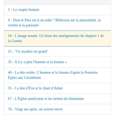
5 - Le couple humain
9 - Dieu le Père est-il un mâle ? Réflexion sur la masculinité, la
virilité et la paternité
16 - L'image sexuée. Un bilan des enseignements du chapitre 1 de
la Genèse
21 - "Ce mystère est grand"
35 - Il n'y a plus l'homme et la femme »
46 - La tête voilée. L'homme et la femme d'après la Première
Épître aux Corinthiens
55 - Le don d'Ève et le chant d'Adam
67 - L'Église américaine et les sirènes du féminisme
74 - Vingt ans après, un nouvel envoi