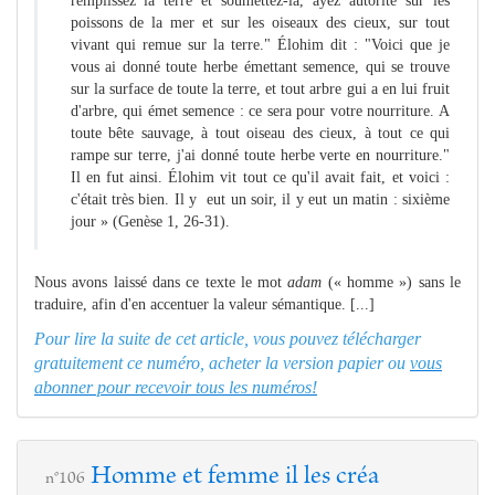
remplissez la terre et soumettez-la, ayez autorité sur les
poissons de la mer et sur les oiseaux des cieux, sur tout
vivant qui remue sur la terre." Élohim dit : "Voici que je
vous ai donné toute herbe émettant semence, qui se trouve
sur la surface de toute la terre, et tout arbre gui a en lui fruit
d'arbre, qui émet semence : ce sera pour votre nourriture. A
toute bête sauvage, à tout oiseau des cieux, à tout ce qui
rampe sur terre, j'ai donné toute herbe verte en nourriture."
Il en fut ainsi. Élohim vit tout ce qu'il avait fait, et voici :
c'était très bien. Il y eut un soir, il y eut un matin : sixième
jour » (Genèse 1, 26-31).
Nous avons laissé dans ce texte le mot
adam
(« homme ») sans le
traduire, afin d'en accentuer la valeur sémantique. [...]
Pour lire la suite de cet article, vous pouvez télécharger
gratuitement ce numéro, acheter la version papier ou
vous
abonner pour recevoir tous les numéros!
Homme et femme il les créa
n°106