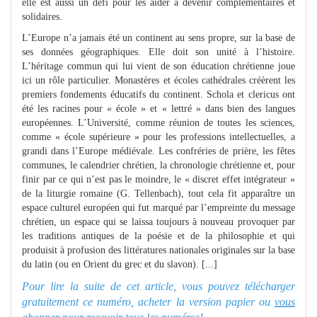
elle est aussi un défi pour les aider à devenir complémentaires et
solidaires.
L’Europe n’a jamais été un continent au sens propre, sur la base de
ses données géographiques. Elle doit son unité à l’histoire.
L’héritage commun qui lui vient de son éducation chrétienne joue
ici un rôle particulier. Monastères et écoles cathédrales créèrent les
premiers fondements éducatifs du continent. Schola et clericus ont
été les racines pour « école » et « lettré » dans bien des langues
européennes. L’Université, comme réunion de toutes les sciences,
comme « école supérieure » pour les professions intellectuelles, a
grandi dans l’Europe médiévale. Les confréries de prière, les fêtes
communes, le calendrier chrétien, la chronologie chrétienne et, pour
finir par ce qui n’est pas le moindre, le « discret effet intégrateur »
de la liturgie romaine (G. Tellenbach), tout cela fit apparaître un
espace culturel européen qui fut marqué par l’empreinte du message
chrétien, un espace qui se laissa toujours à nouveau provoquer par
les traditions antiques de la poésie et de la philosophie et qui
produisit à profusion des littératures nationales originales sur la base
du latin (ou en Orient du grec et du slavon). [...]
Pour lire la suite de cet article, vous pouvez télécharger
gratuitement ce numéro, acheter la version papier ou
vous