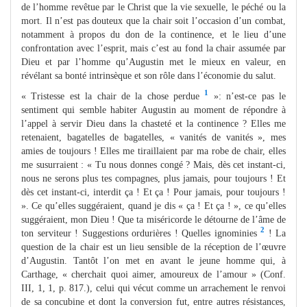
de l’homme revêtue par le Christ que la vie sexuelle, le péché ou la
mort. Il n’est pas douteux que la chair soit l’occasion d’un combat,
notamment à propos du don de la continence, et le lieu d’une
confrontation avec l’esprit, mais c’est au fond la chair assumée par
Dieu et par l’homme qu’Augustin met le mieux en valeur, en
révélant sa bonté intrinsèque et son rôle dans l’économie du salut.
1
« Tristesse est la chair de la chose perdue
»: n’est-ce pas le
sentiment qui semble habiter Augustin au moment de répondre à
l’appel à servir Dieu dans la chasteté et la continence ? Elles me
retenaient, bagatelles de bagatelles, « vanités de vanités », mes
amies de toujours ! Elles me tiraillaient par ma robe de chair, elles
me susurraient : « Tu nous donnes congé ? Mais, dès cet instant-ci,
nous ne serons plus tes compagnes, plus jamais, pour toujours ! Et
dès cet instant-ci, interdit ça ! Et ça ! Pour jamais, pour toujours !
». Ce qu’elles suggéraient, quand je dis « ça ! Et ça ! », ce qu’elles
suggéraient, mon Dieu ! Que ta miséricorde le détourne de l’âme de
2
ton serviteur ! Suggestions ordurières ! Quelles ignominies
! La
question de la chair est un lieu sensible de la réception de l’œuvre
d’Augustin. Tantôt l’on met en avant le jeune homme qui, à
Carthage, « cherchait quoi aimer, amoureux de l’amour » (Conf.
III, 1, 1, p. 817.), celui qui vécut comme un arrachement le renvoi
de sa concubine et dont la conversion fut, entre autres résistances,