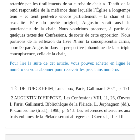
retardée par les tiraillements de sa « robe de chair ». Tantôt on le
rend responsable de la méfiance dans laquelle l’Église a longtemps
tenu – et tient peut-être encore partiellement – la chair et la
sexualité. Père du péché originel, Augustin serait aussi le
pourfendeur de la chair. Nous voudrions proposer, à partir de
quelques textes des Confessions, de sortir de cette opposition. Nous
partirons de la réflexion du livre X sur la concupiscentia carnis,
abordée par Augustin dans la perspective johannique de la « triple
concupiscence, celle de la chair,...
Pour lire la suite de cet article, vous pouvez
acheter en ligne
le
numéro ou vous
abonner
pour recevoir les prochains numéros.
1 É. DE TURCKHEIM, Lunchbox, Paris, Gallimard, 2021, p. 171
2 AUGUSTIN D’HIPPONE, Les Confessions VIII, 11, 26, Œuvres
I, Paris, Gallimard, Bibliothèque de la Pléiade, L. Jerphagnon (éd.),
P. Cambronne (trad.), 1998, p. 948. Les références ultérieures aux
trois volumes de la Pléiade seront abrégées en Œuvres I, II et III