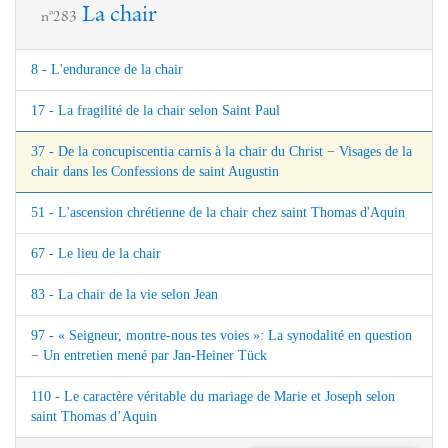
La chair
n°283
8 - L'endurance de la chair
17 - La fragilité de la chair selon Saint Paul
37 - De la concupiscentia carnis à la chair du Christ − Visages de la
chair dans les Confessions de saint Augustin
51 - L'ascension chrétienne de la chair chez saint Thomas d'Aquin
67 - Le lieu de la chair
83 - La chair de la vie selon Jean
97 - « Seigneur, montre-nous tes voies »: La synodalité en question
− Un entretien mené par Jan-Heiner Tück
110 - Le caractère véritable du mariage de Marie et Joseph selon
saint Thomas d’Aquin