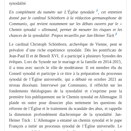
synodalité.
1
En complément du numéro sur L’Église synodale
, cet entretien
donné par le cardinal Schönborn à la rédaction germanophone de
Communio, qui revient notamment sur les débats ouverts par le «
Chemin synodal » allemand, permet de mesurer les risques et les
2
chances de la synodalité. Propos recueillis par Jan-Heiner Tück
Le cardinal Christoph Schönborn, archevêque de Vienne, peut se
prévaloir d’une riche expérience synodale. Dès les pontificats de
Jean-Paul II et de Benoît XVI, il a participé à plusieurs Synodes des
évêques. Lors du Synode sur le mariage et la famille en 2014-2015,
il a tenu avec succès le rôle de modérateur. Il est membre élu du
Conseil synodal et participe à ce titre à la préparation du processus
synodal de l’Église universelle, qui a débuté en octobre 2021 au
niveau diocésain. Interviewé par Communio, il réfléchit sur les
fondements théologiques de la synodalité et s’exprime pour la
première fois publiquement sur le Chemin synodal en Allemagne. Il
plaide en outre pour dissocier plus nettement les questions de
réforme de l’Église et le traitement du scandale des abus, et rappelle
la dimension profondément diachronique de la synodalité. Jan-
Heiner Tück : L’Allemagne a entamé un chemin synodal et le pape
François a initié un processus synodal de l’Église universelle. Le