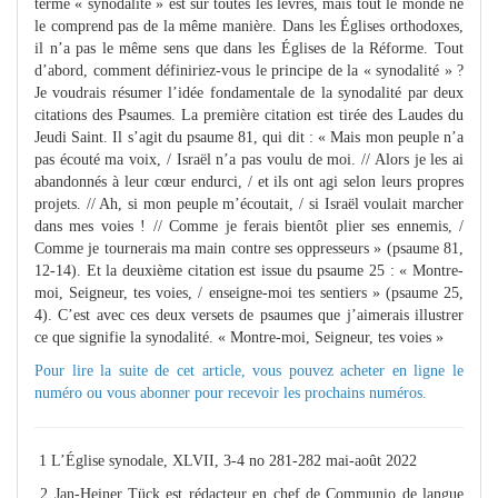
terme « synodalité » est sur toutes les lèvres, mais tout le monde ne
le comprend pas de la même manière. Dans les Églises orthodoxes,
il n’a pas le même sens que dans les Églises de la Réforme. Tout
d’abord, comment définiriez-vous le principe de la « synodalité » ?
Je voudrais résumer l’idée fondamentale de la synodalité par deux
citations des Psaumes. La première citation est tirée des Laudes du
Jeudi Saint. Il s’agit du psaume 81, qui dit : « Mais mon peuple n’a
pas écouté ma voix, / Israël n’a pas voulu de moi. // Alors je les ai
abandonnés à leur cœur endurci, / et ils ont agi selon leurs propres
projets. // Ah, si mon peuple m’écoutait, / si Israël voulait marcher
dans mes voies ! // Comme je ferais bientôt plier ses ennemis, /
Comme je tournerais ma main contre ses oppresseurs » (psaume 81,
12-14). Et la deuxième citation est issue du psaume 25 : « Montre-
moi, Seigneur, tes voies, / enseigne-moi tes sentiers » (psaume 25,
4). C’est avec ces deux versets de psaumes que j’aimerais illustrer
ce que signifie la synodalité. « Montre-moi, Seigneur, tes voies »
Pour lire la suite de cet article, vous pouvez
acheter en ligne
le
numéro ou vous
abonner
pour recevoir les prochains numéros.
1 L’Église synodale, XLVII, 3-4 no 281-282 mai-août 2022
2 Jan-Heiner Tück est rédacteur en chef de Communio de langue