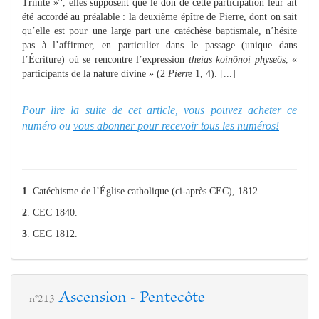
Trinité »
, elles supposent que le don de cette participation leur ait
été accordé au préalable : la deuxième épître de Pierre, dont on sait
qu’elle est pour une large part une catéchèse baptismale, n’hésite
pas à l’affirmer, en particulier dans le passage (unique dans
l’Écriture) où se rencontre l’expression
theias koinônoi physeôs
, «
participants de la nature divine » (2
Pierre
1, 4). [...]
Pour lire la suite de cet article, vous pouvez acheter ce
numéro ou
vous abonner pour recevoir tous les numéros!
1
. Catéchisme de l’Église catholique (ci-après CEC), 1812.
2
. CEC 1840.
3
. CEC 1812.
Ascension - Pentecôte
n°213