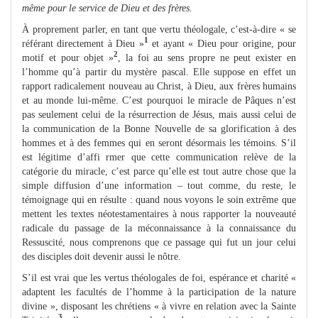
même pour le service de Dieu et des frères.
À proprement parler, en tant que vertu théologale, c’est-à-dire « se
1
référant directement à Dieu »
et ayant « Dieu pour origine, pour
2
motif et pour objet »
, la foi au sens propre ne peut exister en
l’homme qu’à partir du mystère pascal. Elle suppose en effet un
rapport radicalement nouveau au Christ, à Dieu, aux frères humains
et au monde lui-même. C’est pourquoi le miracle de Pâques n’est
pas seulement celui de la résurrection de Jésus, mais aussi celui de
la communication de la Bonne Nouvelle de sa glorification à des
hommes et à des femmes qui en seront désormais les témoins. S’il
est légitime d’affi rmer que cette communication relève de la
catégorie du miracle, c’est parce qu’elle est tout autre chose que la
simple diffusion d’une information – tout comme, du reste, le
témoignage qui en résulte : quand nous voyons le soin extrême que
mettent les textes néotestamentaires à nous rapporter la nouveauté
radicale du passage de la méconnaissance à la connaissance du
Ressuscité, nous comprenons que ce passage qui fut un jour celui
des disciples doit devenir aussi le nôtre.
S’il est vrai que les vertus théologales de foi, espérance et charité «
adaptent les facultés de l’homme à la participation de la nature
divine », disposant les chrétiens « à vivre en relation avec la Sainte
3