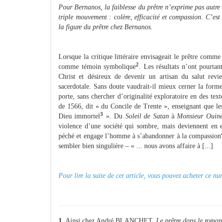
Pour Bernanos, la faiblesse du prêtre n’exprime pas autre
triple mouvement : colère, efficacité et compassion. C’est
la figure du prêtre chez Bernanos.
Lorsque la critique littéraire envisageait le prêtre comme
2
comme témoin symbolique
. Les résultats n’ont pourtan
Christ et désireux de devenir un artisan du salut revi
sacerdotale. Sans doute vaudrait-il mieux cerner la form
porte, sans chercher d’originalité exploratoire en des tex
de 1566, dit « du Concile de Trente », enseignant que les
3
Dieu immortel
». Du
Soleil de Satan
à
Monsieur Ouine
violence d’une société qui sombre, mais deviennent en e
péché et engage l’homme à s’abandonner à la compassion
sembler bien singulière – « ... nous avons affaire à [...]
Pour lire la suite de cet article, vous pouvez acheter ce 
1
. Ainsi chez André BLANCHET,
Le prêtre dans le roma