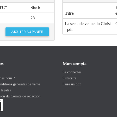
TTC*
Stock
Titre
28
La seconde venue du Christ
- pdf
os
Mon compte
Se connecter
es nous ?
S'inscrire
ditions générales de vente
Faire un don
légales
ion du Comité de rédaction