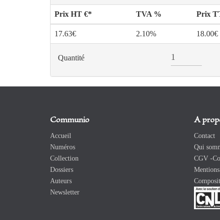
Prix HT €*
TVA %
Prix 
17.63€
2.10%
18.00€
Quantité
Communio
A prop
Accueil
Contact
Numéros
Qui somm
Collection
CGV -Con
Dossiers
Mentions 
Auteurs
Composit
Newsletter