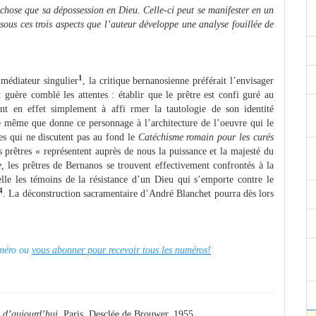
 chose que sa dépossession en Dieu. Celle-ci peut se manifester en un
 sous ces trois aspects que l’auteur développe une analyse fouillée de
1
 médiateur singulier
, la critique bernanosienne préférait l’envisager
t guère comblé les attentes : établir que le prêtre est confi guré au
ent en effet simplement à affi rmer la tautologie de son identité
e même que donne ce personnage à l’architecture de l’oeuvre qui le
tes qui ne discutent pas au fond le
Catéchisme romain pour les curés
 prêtres « représentent auprès de nous la puissance et la majesté du
,
les prêtres de Bernanos se trouvent effectivement confrontés à la
lle les témoins de la résistance d’un Dieu qui s’emporte contre le
4
. La déconstruction sacramentaire d’André Blanchet pourra dès lors
numéro ou
vous abonner pour recevoir tous les numéros!
n d’aujourd’hui
, Paris, Desclée de Brouwer, 1955.