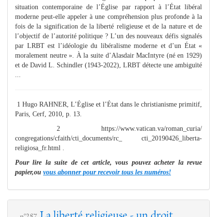
situation contemporaine de l’Église par rapport à l’État libéral
moderne peut-elle appeler à une compréhension plus profonde à la
fois de la signification de la liberté religieuse et de la nature et de
l’objectif de l’autorité politique ? L’un des nouveaux défis signalés
par LRBT est l’idéologie du libéralisme moderne et d’un État «
moralement neutre ». À la suite d’Alasdair MacIntyre (né en 1929)
et de David L. Schindler (1943-2022), LRBT détecte une ambiguïté
...
1 Hugo RAHNER, L’Église et l’État dans le christianisme primitif,
Paris, Cerf, 2010, p. 13.
2 https://www.vatican.va/roman_curia/
congregations/cfaith/cti_documents/rc_ cti_20190426_liberta-
religiosa_fr.html .
Pour lire la suite de cet article, vous pouvez acheter la revue
papier,ou
vous abonner pour recevoir tous les numéros!
La liberté religieuse - un droit
n°287